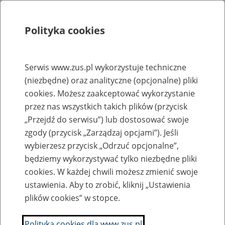
Polityka cookies
Szukaj
Menu
Serwis www.zus.pl wykorzystuje techniczne
(niezbędne) oraz analityczne (opcjonalne) pliki
Rejestry, ewidencje i archiwa
cookies. Możesz zaakceptować wykorzystanie
Baza zlikwidowanych lub
przez nas wszystkich takich plików (przycisk
„Przejdź do serwisu”) lub dostosować swoje
przekształconych zakładów pracy
zgody (przycisk „Zarządzaj opcjami”). Jeśli
wybierzesz przycisk „Odrzuć opcjonalne”,
Nazwa zakładu pracy:
będziemy wykorzystywać tylko niezbędne pliki
cookies. W każdej chwili możesz zmienić swoje
ustawienia. Aby to zrobić, kliknij „Ustawienia
plików cookies” w stopce.
SZUKAJ
Polityka cookies dla www.zus.pl