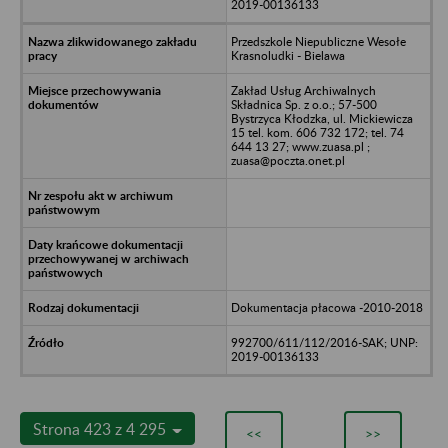
2019-00136133
Przedszkole Niepubliczne Wesołe
Krasnoludki - Bielawa
Zakład Usług Archiwalnych
Składnica Sp. z o.o.; 57-500
Bystrzyca Kłodzka, ul. Mickiewicza
15 tel. kom. 606 732 172; tel. 74
644 13 27; www.zuasa.pl ;
zuasa@poczta.onet.pl
Dokumentacja płacowa -2010-2018
992700/611/112/2016-SAK; UNP:
2019-00136133
Strona 423 z 4 295
<<
>>