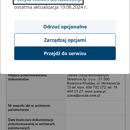
ostatnia aktualizacja 19.08.2024 r.
Wszystkie uwagi można przesyłać poprzez
formularz
Odrzuć opcjonalne
Zarządzaj opcjami
Ukryj wszystkie pozycje bazy
Przejdź do serwisu
AGA-DOM Sp. z o.o., - Jawor
Zakład Usług Archiwalnych
Składnica Sp. z o.o.; 57-500
Bystrzyca Kłodzka, ul. Mickiewicza
15 tel. kom. 606 732 172; tel. 74
644 13 27; www.zuasa.pl ;
zuasa@poczta.onet.pl