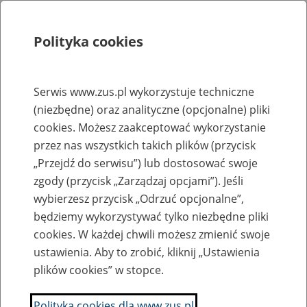
Polityka cookies
Szukaj
Menu
Serwis www.zus.pl wykorzystuje techniczne
(niezbędne) oraz analityczne (opcjonalne) pliki
Rejestry, ewidencje i archiwa
cookies. Możesz zaakceptować wykorzystanie
Baza zlikwidowanych lub
przez nas wszystkich takich plików (przycisk
„Przejdź do serwisu”) lub dostosować swoje
przekształconych zakładów pracy
zgody (przycisk „Zarządzaj opcjami”). Jeśli
wybierzesz przycisk „Odrzuć opcjonalne”,
Nazwa zakładu pracy:
będziemy wykorzystywać tylko niezbędne pliki
cookies. W każdej chwili możesz zmienić swoje
ustawienia. Aby to zrobić, kliknij „Ustawienia
plików cookies” w stopce.
SZUKAJ
Polityka cookies dla www.zus.pl