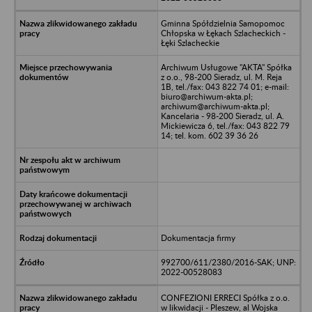
Gminna Spółdzielnia Samopomoc
Chłopska w Łękach Szlacheckich -
Łęki Szlacheckie
Archiwum Usługowe "AKTA" Spółka
z o.o., 98-200 Sieradz, ul. M. Reja
1B, tel./fax: 043 822 74 01; e-mail:
biuro@archiwum-akta.pl;
archiwum@archiwum-akta.pl;
Kancelaria - 98-200 Sieradz, ul. A.
Mickiewicza 6, tel./fax: 043 822 79
14; tel. kom. 602 39 36 26
Dokumentacja firmy
992700/611/2380/2016-SAK; UNP:
2022-00528083
CONFEZIONI ERRECI Spółka z o.o.
w likwidacji - Pleszew, al Wojska