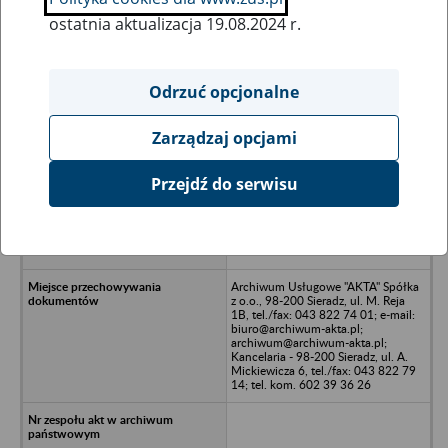
ostatnia aktualizacja 19.08.2024 r.
Wszystkie uwagi można przesyłać poprzez
formularz
Odrzuć opcjonalne
Zarządzaj opcjami
Ukryj wszystkie pozycje bazy
Przejdź do serwisu
Kulasz Spółka Jawna - W. Kuliński,
Sz. Kuliński w upadłości
likwidacyjnej - Skarżysko Kamienna,
ul. Rzeźniana 9
Archiwum Usługowe "AKTA" Spółka
z o.o., 98-200 Sieradz, ul. M. Reja
1B, tel./fax: 043 822 74 01; e-mail:
biuro@archiwum-akta.pl;
archiwum@archiwum-akta.pl;
Kancelaria - 98-200 Sieradz, ul. A.
Mickiewicza 6, tel./fax: 043 822 79
14; tel. kom. 602 39 36 26