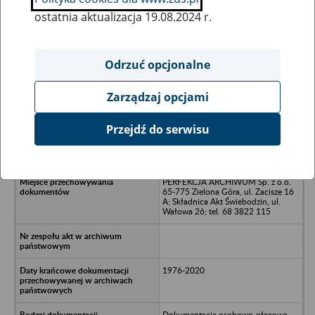
ostatnia aktualizacja 19.08.2024 r.
Wszystkie uwagi można przesyłać poprzez
formularz
Odrzuć opcjonalne
Zarządzaj opcjami
Ukryj wszystkie pozycje bazy
Przejdź do serwisu
Spółdzielnia Rehabilitacyjna w
Gościmiu - Gościm, Drezdanko
PERFEKCJA ARCHIWUM Sp. z o.o.
65-775 Zielona Góra, ul. Zacisze 16
A; Składnica Akt Świebodzin, ul.
Wałowa 26; tel. 68 3822 115
1976-2020
Dokumentacja osobowo-płacowa