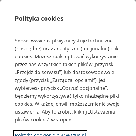
Polityka cookies
Szukaj
Menu
Serwis www.zus.pl wykorzystuje techniczne
(niezbędne) oraz analityczne (opcjonalne) pliki
Rejestry, ewidencje i archiwa
cookies. Możesz zaakceptować wykorzystanie
Baza zlikwidowanych lub
przez nas wszystkich takich plików (przycisk
„Przejdź do serwisu”) lub dostosować swoje
przekształconych zakładów pracy
zgody (przycisk „Zarządzaj opcjami”). Jeśli
wybierzesz przycisk „Odrzuć opcjonalne”,
Nazwa zakładu pracy:
będziemy wykorzystywać tylko niezbędne pliki
cookies. W każdej chwili możesz zmienić swoje
ustawienia. Aby to zrobić, kliknij „Ustawienia
plików cookies” w stopce.
SZUKAJ
Polityka cookies dla www.zus.pl