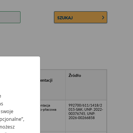
SZUKAJ
rańcowe
Rodzaj
Źródło
ntacji
dokumentacji
owywanej w
ach
owych
e
as
Dokumentacja
992700/611/1418/2
osobowo-płacowa
015-SAK; UNP: 2022-
 swoje
00376745, UNP:
2026-00266858
opcjonalne”,
 możesz