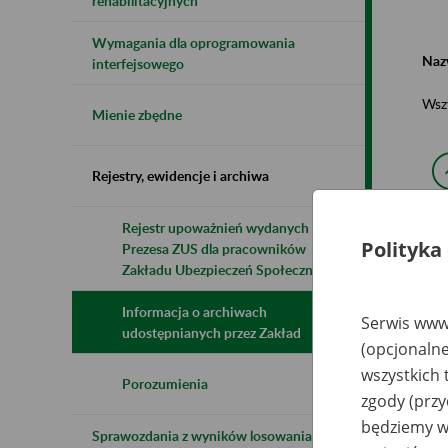
rehabilitacyjnych
Wymagania dla oprogramowania
Naz
interfejsowego
Wsz
Mienie zbędne
Rejestry, ewidencje i archiwa
Rejestr upoważnień wydanych przez
Polityka
Prezesa ZUS dla pracowników
N
z
Zakładu Ubezpieczeń Społecznych
z
Informacja o archiwach
Serwis www.
udostępnianych przez Zakład
(opcjonalne
Sp
U
wszystkich 
Kó
Porozumienia
li
zgody (przy
Ko
będziemy wy
Ko
Sprawozdania z wyników losowania do