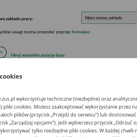
wa zakładu pracy:
ystkie uwagi można przesyłać poprzez
formularz
Ukryj wszystkie pozycje bazy
 cookies
azwa
Miejsce
Nr zespołu akt w
Daty k
likwidowanego
przechowywania
archiwum
dokume
akładu pracy
dokumentów
państwowym
przech
archiw
państw
zus.pl wykorzystuje techniczne (niezbędne) oraz analityczn
) pliki cookies. Możesz zaakceptować wykorzystanie przez n
ółdzielczy Zakład
ULMEX ARCHIWUM
sługowo-Handlowy
Sp. z o.o. e-mail:
takich plików (przycisk „Przejdź do serwisu”) lub dostosować
łek Rolniczych w
biuro@ulmex.eu, tel.
kwidacji Orpiszew -
+48 62 736 11 20,
cisk „Zarządzaj opcjami”). Jeśli wybierzesz przycisk „Odrzuć 
bierno, ul
www.ulmex.eu
korzystywać tylko niezbędne pliki cookies. W każdej chwili
źmińska 32