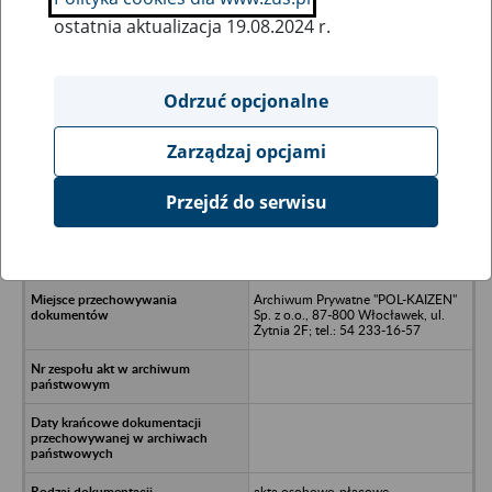
ostatnia aktualizacja 19.08.2024 r.
Wszystkie uwagi można przesyłać poprzez
formularz
Odrzuć opcjonalne
Zarządzaj opcjami
Ukryj wszystkie pozycje bazy
Przejdź do serwisu
Handlowa Spółdzielnia Pracy, 86-
300 Grudziądz, ul. Rapackiego
37/59
Archiwum Prywatne "POL-KAIZEN"
Sp. z o.o., 87-800 Włocławek, ul.
Żytnia 2F; tel.: 54 233-16-57
akta osobowo-płacowe