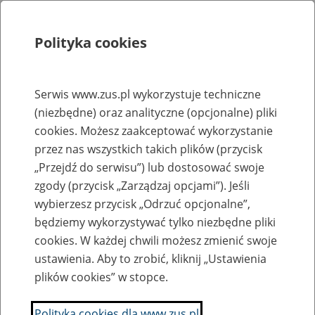
Polityka cookies
Szukaj
Menu
Serwis www.zus.pl wykorzystuje techniczne
(niezbędne) oraz analityczne (opcjonalne) pliki
Rejestry, ewidencje i archiwa
cookies. Możesz zaakceptować wykorzystanie
Baza zlikwidowanych lub
przez nas wszystkich takich plików (przycisk
„Przejdź do serwisu”) lub dostosować swoje
przekształconych zakładów pracy
zgody (przycisk „Zarządzaj opcjami”). Jeśli
wybierzesz przycisk „Odrzuć opcjonalne”,
Nazwa zakładu pracy:
będziemy wykorzystywać tylko niezbędne pliki
cookies. W każdej chwili możesz zmienić swoje
ustawienia. Aby to zrobić, kliknij „Ustawienia
plików cookies” w stopce.
SZUKAJ
Polityka cookies dla www.zus.pl