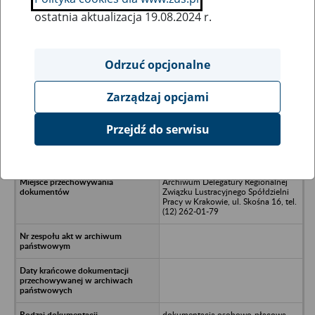
ostatnia aktualizacja 19.08.2024 r.
Wszystkie uwagi można przesyłać poprzez
formularz
Odrzuć opcjonalne
Zarządzaj opcjami
Ukryj wszystkie pozycje bazy
Przejdź do serwisu
Spółdzielnia Pracy SIODLARZ,
Pleszew
Archiwum Delegatury Regionalnej
Związku Lustracyjnego Spółdzielni
Pracy w Krakowie, ul. Skośna 16, tel.
(12) 262-01-79
dokumentacja osobowo-płacowa