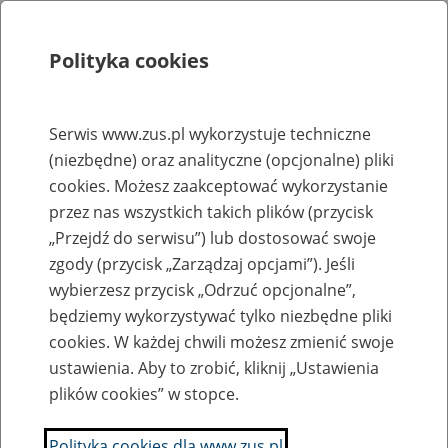
Polityka cookies
Szukaj
Menu
Serwis www.zus.pl wykorzystuje techniczne
(niezbędne) oraz analityczne (opcjonalne) pliki
Rejestry, ewidencje i archiwa
cookies. Możesz zaakceptować wykorzystanie
Baza zlikwidowanych lub
przez nas wszystkich takich plików (przycisk
„Przejdź do serwisu”) lub dostosować swoje
przekształconych zakładów pracy
zgody (przycisk „Zarządzaj opcjami”). Jeśli
wybierzesz przycisk „Odrzuć opcjonalne”,
Nazwa zakładu pracy:
będziemy wykorzystywać tylko niezbędne pliki
cookies. W każdej chwili możesz zmienić swoje
ustawienia. Aby to zrobić, kliknij „Ustawienia
plików cookies” w stopce.
SZUKAJ
Polityka cookies dla www.zus.pl