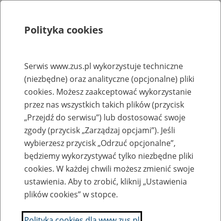
Polityka cookies
Szukaj
Menu
Serwis www.zus.pl wykorzystuje techniczne
(niezbędne) oraz analityczne (opcjonalne) pliki
Biuletyn Informacji Publicznej
cookies. Możesz zaakceptować wykorzystanie
Lista ofert pracy erecruiter jest tymczasowo niedostępny.
przez nas wszystkich takich plików (przycisk
„Przejdź do serwisu”) lub dostosować swoje
zgody (przycisk „Zarządzaj opcjami”). Jeśli
Klauzula informacyjna RODO dla kandydatów (plik
wybierzesz przycisk „Odrzuć opcjonalne”,
pdf, 456 kb)
będziemy wykorzystywać tylko niezbędne pliki
cookies. W każdej chwili możesz zmienić swoje
Utworzył/odpowiada: DSP, 23.05.2018 r., godz. 14:29
ustawienia. Aby to zrobić, kliknij „Ustawienia
​​​​​​​Publikator: Anna Borowska GPR, 23.05.2018 r., godz. 14:29
plików cookies” w stopce.
Polityka cookies dla www.zus.pl