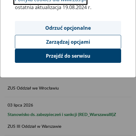
ostatnia aktualizacja 19.08.2024 r.
Data publikacji do
Odrzuć opcjonalne
FILTRUJ
Zarządzaj opcjami
Przejdź do serwisu
03
lipca
2026
Stanowisko ds. rozliczeń
ZUS Oddział we Wrocławiu
03
lipca
2026
Stanowisko ds. zabezpieczeń i sankcji (RED_WarszawaIII)Z
ZUS III Oddział w Warszawie