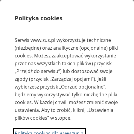
Polityka cookies
Szukaj
Menu
Serwis www.zus.pl wykorzystuje techniczne
(niezbędne) oraz analityczne (opcjonalne) pliki
Biuletyn Informacji Publicznej
cookies. Możesz zaakceptować wykorzystanie
przez nas wszystkich takich plików (przycisk
Wszystkie oferty pracy
„Przejdź do serwisu”) lub dostosować swoje
zgody (przycisk „Zarządzaj opcjami”). Jeśli
Jednostka ZUS:
wybierzesz przycisk „Odrzuć opcjonalne”,
będziemy wykorzystywać tylko niezbędne pliki
cookies. W każdej chwili możesz zmienić swoje
ustawienia. Aby to zrobić, kliknij „Ustawienia
Data publikacji od
plików cookies” w stopce.
Polityka cookies dla www.zus.pl