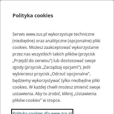
Polityka cookies
Szukaj
Menu
Serwis www.zus.pl wykorzystuje techniczne
(niezbędne) oraz analityczne (opcjonalne) pliki
Biuletyn Informacji Publicznej
cookies. Możesz zaakceptować wykorzystanie
przez nas wszystkich takich plików (przycisk
Wszystkie oferty pracy
„Przejdź do serwisu”) lub dostosować swoje
zgody (przycisk „Zarządzaj opcjami”). Jeśli
Jednostka ZUS:
wybierzesz przycisk „Odrzuć opcjonalne”,
będziemy wykorzystywać tylko niezbędne pliki
cookies. W każdej chwili możesz zmienić swoje
ustawienia. Aby to zrobić, kliknij „Ustawienia
Data publikacji od
plików cookies” w stopce.
Polityka cookies dla www.zus.pl