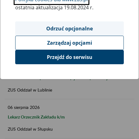
ostatnia aktualizacja 19.08.2024 r.
Data publikacji do
Odrzuć opcjonalne
FILTRUJ
Zarządzaj opcjami
Przejdź do serwisu
06
sierpnia
2026
Stanowisko ds. opracowania decyzji i korespondencji SER 2
ZUS Oddział w Lublinie
06
sierpnia
2026
Lekarz Orzecznik Zakładu k/m
ZUS Oddział w Słupsku