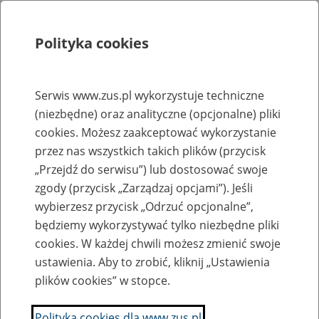
Polityka cookies
Szukaj
Menu
Serwis www.zus.pl wykorzystuje techniczne
(niezbędne) oraz analityczne (opcjonalne) pliki
Strona główna
cookies. Możesz zaakceptować wykorzystanie
Rejestr zmian
przez nas wszystkich takich plików (przycisk
„Przejdź do serwisu”) lub dostosować swoje
zgody (przycisk „Zarządzaj opcjami”). Jeśli
wybierzesz przycisk „Odrzuć opcjonalne”,
2013-02-14
będziemy wykorzystywać tylko niezbędne pliki
Zaktualizowano stronę "Rejestr upoważnień wydanych przez
cookies. W każdej chwili możesz zmienić swoje
Prezesa ZUS dla pracowników Zakładu Ubezpieczeń
ustawienia. Aby to zrobić, kliknij „Ustawienia
Społecznych"
plików cookies” w stopce.
Daciek Sebastian
Polityka cookies dla www.zus.pl