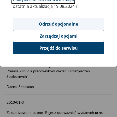
ostatnia aktualizacja 19.08.2024 r.
2013-01-30
Zaktualizowano stronę "Rejestr upoważnień wydanych przez
Odrzuć opcjonalne
Prezesa ZUS dla pracowników Zakładu Ubezpieczeń
Społecznych"
Zarządzaj opcjami
Daciek Sebastian
Przejdź do serwisu
2013-01-16
Zaktualizowano stronę "Rejestr upoważnień wydanych przez
Prezesa ZUS dla pracowników Zakładu Ubezpieczeń
Społecznych"
Daciek Sebastian
2013-01-3
Zaktualizowano stronę "Rejestr upoważnień wydanych przez