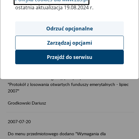
ostatnia aktualizacja 19.08.2024 r.
2007-08-6
Dodano do działu "Prognozy, plany, sprawozdania-
Odrzuć opcjonalne
>Sprawozdania okresowe->Sprawozdania finansowe ZUS"
Rachunek zysków i strat ZUS za II kwartał 2007 r.
Zarządzaj opcjami
Grodkowski Dariusz
Przejdź do serwisu
2007-07-31
Dodano do działu "Prognozy, plany i sprawozdania" materiał
"Protokół z losowania otwartych funduszy emerytalnych - lipiec
2007"
Grodkowski Dariusz
2007-07-20
Do menu przedmiotowego dodano "Wymagania dla