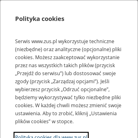
Polityka cookies
Szukaj
Menu
Serwis www.zus.pl wykorzystuje techniczne
(niezbędne) oraz analityczne (opcjonalne) pliki
Strona główna
cookies. Możesz zaakceptować wykorzystanie
Rejestr zmian
przez nas wszystkich takich plików (przycisk
„Przejdź do serwisu”) lub dostosować swoje
zgody (przycisk „Zarządzaj opcjami”). Jeśli
wybierzesz przycisk „Odrzuć opcjonalne”,
2007-08-14
będziemy wykorzystywać tylko niezbędne pliki
Dodano do działu "Prognozy, plany, sprawozdania-
cookies. W każdej chwili możesz zmienić swoje
>Sprawozdania okresowe->Informacja o przychodach i kosztach
ustawienia. Aby to zrobić, kliknij „Ustawienia
Funduszu Alimentacyjnego w likwidacji na 30 czerwca 2007 r.
plików cookies” w stopce.
Wrzesiński Marcin
Polityka cookies dla www.zus.pl