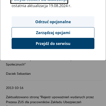
ostatnia aktualizacja 19.08.2024 r.
2013-11-5
Zaktualizowano stronę "Prognozy, plany, sprawozdania -> Plany
Odrzuć opcjonalne
finansowe ZUS"
Daciek Sebastian
Zarządzaj opcjami
Przejdź do serwisu
2013-10-18
Zaktualizowano stronę "Rejestr upoważnień wydanych przez
Prezesa ZUS dla pracowników Zakładu Ubezpieczeń
Społecznych"
Daciek Sebastian
2013-10-16
Zaktualizowano stronę "Rejestr upoważnień wydanych przez
Prezesa ZUS dla pracowników Zakładu Ubezpieczeń