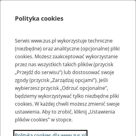
Polityka cookies
Szukaj
Menu
Serwis www.zus.pl wykorzystuje techniczne
(niezbędne) oraz analityczne (opcjonalne) pliki
Strona główna
cookies. Możesz zaakceptować wykorzystanie
Rejestr zmian
przez nas wszystkich takich plików (przycisk
„Przejdź do serwisu”) lub dostosować swoje
zgody (przycisk „Zarządzaj opcjami”). Jeśli
wybierzesz przycisk „Odrzuć opcjonalne”,
2013-11-8
będziemy wykorzystywać tylko niezbędne pliki
Zaktualizowano stronę "Rejestr upoważnień wydanych przez
cookies. W każdej chwili możesz zmienić swoje
Prezesa ZUS dla pracowników Zakładu Ubezpieczeń
ustawienia. Aby to zrobić, kliknij „Ustawienia
Społecznych"
plików cookies” w stopce.
Daciek Sebastian
Polityka cookies dla www.zus.pl