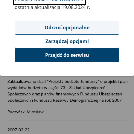
ostatnia aktualizacja 19.08.2024 r.
2007-04-19
Zaktualizowano dział "Prognozy, plany sprawozdania"-
Odrzuć opcjonalne
>"Prognozy" o nową wersję materiału "Prognoza wpływów i
wydatków funduszu emerytalnego do 2050 roku" przekazaną
Ministrowi Pracy i Polityki Społecznej
Zarządzaj opcjami
Puczyński Mirosław
Przejdź do serwisu
2007-03-15
Zaktualizowano dział "Projekty budżetu funduszy" o projekt i plan
wydatków budżetu w części 73 - Zakład Ubezpieczeń
Społecznych oraz planów finansowych Funduszu Ubezpieczeń
Społecznych i Funduszu Rezerwy Demograficznej na rok 2007
Puczyński Mirosław
2007-02-22