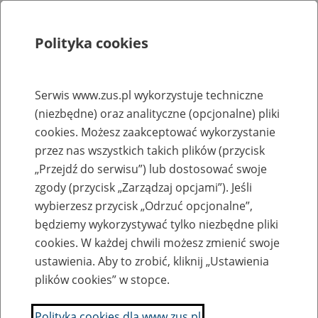
Polityka cookies
Szukaj
Menu
Serwis www.zus.pl wykorzystuje techniczne
(niezbędne) oraz analityczne (opcjonalne) pliki
Strona główna
cookies. Możesz zaakceptować wykorzystanie
Rejestr zmian
przez nas wszystkich takich plików (przycisk
„Przejdź do serwisu”) lub dostosować swoje
zgody (przycisk „Zarządzaj opcjami”). Jeśli
wybierzesz przycisk „Odrzuć opcjonalne”,
2007-04-24
będziemy wykorzystywać tylko niezbędne pliki
Dodano do działu "Prognozy, plany, sprawozdania-
cookies. W każdej chwili możesz zmienić swoje
>Sprawozdania okresowe" bilanse FUS, FRD i FAL na dzień 31
ustawienia. Aby to zrobić, kliknij „Ustawienia
grudnia 2006 r.
plików cookies” w stopce.
Puczyński Mirosław
Polityka cookies dla www.zus.pl