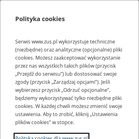
Polityka cookies
Szukaj
Menu
Serwis www.zus.pl wykorzystuje techniczne
(niezbędne) oraz analityczne (opcjonalne) pliki
Strona główna
cookies. Możesz zaakceptować wykorzystanie
Rejestr zmian
przez nas wszystkich takich plików (przycisk
„Przejdź do serwisu”) lub dostosować swoje
zgody (przycisk „Zarządzaj opcjami”). Jeśli
wybierzesz przycisk „Odrzuć opcjonalne”,
2007-04-24
będziemy wykorzystywać tylko niezbędne pliki
Dodano do działu "Prognozy, plany, sprawozdania-
cookies. W każdej chwili możesz zmienić swoje
>Sprawozdania okresowe" bilanse FUS, FRD i FAL na dzień 31
ustawienia. Aby to zrobić, kliknij „Ustawienia
grudnia 2006 r.
plików cookies” w stopce.
Puczyński Mirosław
Polityka cookies dla www.zus.pl