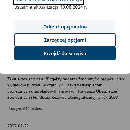
ostatnia aktualizacja 19.08.2024 r.
2007-04-19
Zaktualizowano dział "Prognozy, plany sprawozdania"-
Odrzuć opcjonalne
>"Prognozy" o nową wersję materiału "Prognoza wpływów i
wydatków funduszu emerytalnego do 2050 roku" przekazaną
Ministrowi Pracy i Polityki Społecznej
Zarządzaj opcjami
Puczyński Mirosław
Przejdź do serwisu
2007-03-15
Zaktualizowano dział "Projekty budżetu funduszy" o projekt i plan
wydatków budżetu w części 73 - Zakład Ubezpieczeń
Społecznych oraz planów finansowych Funduszu Ubezpieczeń
Społecznych i Funduszu Rezerwy Demograficznej na rok 2007
Puczyński Mirosław
2007-02-22