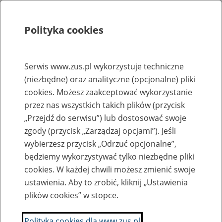
Polityka cookies
Szukaj
Menu
Serwis www.zus.pl wykorzystuje techniczne
Strona główna - Biuletyn Informacji Publicznej - Biuletyn Informacji Publ
(niezbędne) oraz analityczne (opcjonalne) pliki
Finanse
cookies. Możesz zaakceptować wykorzystanie
przez nas wszystkich takich plików (przycisk
Zobacz wszystkie
„Przejdź do serwisu”) lub dostosować swoje
zgody (przycisk „Zarządzaj opcjami”). Jeśli
wybierzesz przycisk „Odrzuć opcjonalne”,
26.09.2025 r.
będziemy wykorzystywać tylko niezbędne pliki
Plany finansowe ZUS
cookies. W każdej chwili możesz zmienić swoje
ustawienia. Aby to zrobić, kliknij „Ustawienia
25.06.2026 r.
plików cookies” w stopce.
Sprawozdania finansowe ZUS
Polityka cookies dla www.zus.pl