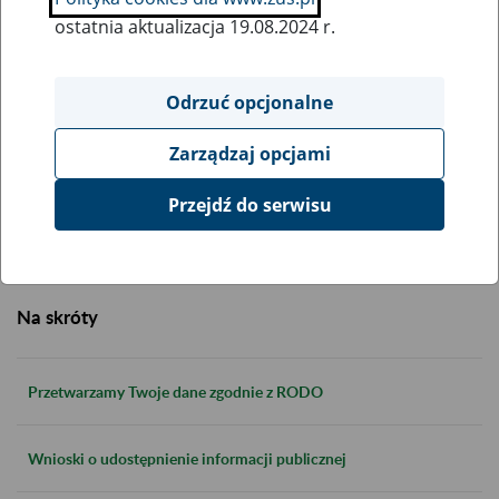
ostatnia aktualizacja 19.08.2024 r.
22.12.2025 r.
Prognozy wpływów i wydatków
Odrzuć opcjonalne
01.06.2026 r.
Zarządzaj opcjami
Sprawozdania okresowe
Przejdź do serwisu
Na skróty
Przetwarzamy Twoje dane zgodnie z RODO
Wnioski o udostępnienie informacji publicznej