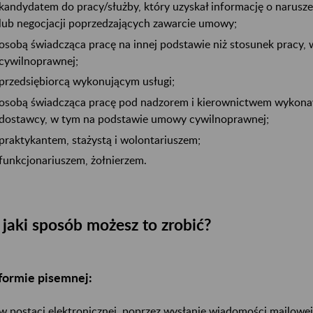
kandydatem do pracy/służby, który uzyskał informację o narusze
lub negocjacji poprzedzających zawarcie umowy;
osobą świadcząca pracę na innej podstawie niż stosunek pracy
cywilnoprawnej;
przedsiębiorcą wykonującym usługi;
osobą świadcząca pracę pod nadzorem i kierownictwem wykon
dostawcy, w tym na podstawie umowy cywilnoprawnej;
praktykantem, stażystą i wolontariuszem;
funkcjonariuszem, żołnierzem.
jaki sposób możesz to zrobić?
formie pisemnej:
w postaci elektronicznej, poprzez wysłanie wiadomości mailowej 