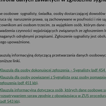
e osobowe sygnalisty, świadka, osoby dostarczającej dowodów lu
zuca się naruszenie prawa, są zachowywane w poufności i nie s
cownikom ani osobom trzecim, za wyjątkiem osób, którym dane 
wadzenia czynności wyjaśniających związanych ze zgłoszeniem l
aganych odrębnymi przepisami. Zgłoszenie sygnalisty jest obsł
tego upoważnione.
lauzulą informacyjną dotyczącą przetwarzania danych osobowych
oniższe linki.
Klauzula dla osoby dokonującej zgłoszenia – Sygnalisty (pdf 454 
Klauzula dla osoby powiązanej z Sygnalistą oraz osoby pomagają
zgłoszenia (pdf 451 kb)
.
Klauzula informacyjna dotycząca osób, których dane osobowe s
rozpatrywaniem spraw zgodnie z obowiązującą w ZUS procedurą 
(pdf 543 kb)
.