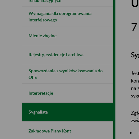
U
rehabilitacyjnych
Wymagania dla oprogramowania
interfejsowego
7
Mienie zbędne
Sy
Rejestry, ewidencje i archiwa
Sprawozdania z wyników losowania do
Jes
OFE
kon
na 
Interpretacje
syg
Sygnalista
Zgł
zwi
Zakładowe Plany Kont