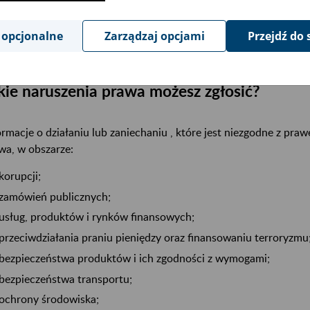
rybie określonym w ustawie Zakład nie obsługuje zgłoszeń ano
 opcjonalne
Zarządzaj opcjami
Przejdź do 
kie naruszenia prawa możesz zgłosić?
ormacje o działaniu lub zaniechaniu , które jest niezgodne z pra
wa, w obszarze:
korupcji;
zamówień publicznych;
usług, produktów i rynków finansowych;
przeciwdziałania praniu pieniędzy oraz finansowaniu terroryzmu
bezpieczeństwa produktów i ich zgodności z wymogami;
bezpieczeństwa transportu;
ochrony środowiska;