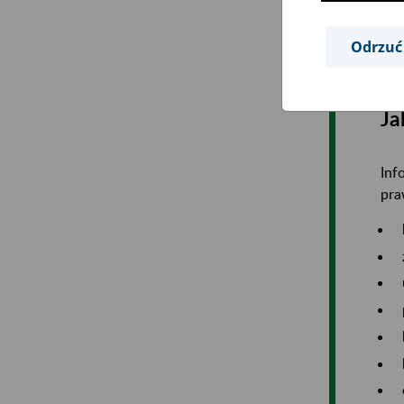
W t
Odrzuć
Ja
Inf
pra