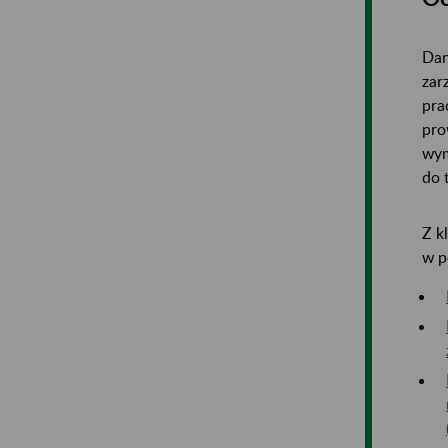
Dan
zar
pra
pro
wym
do 
Z k
w p