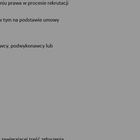
niu prawa w procesie rekrutacji
, w tym na podstawie umowy
awcy, podwykonawcy lub
zawierającej treść zgłoszenia