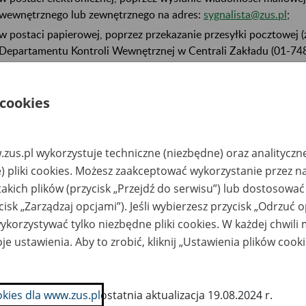
wewnętrznego lub zewnętrznego na adres:
sygnalista@zus.pl
;
w postaci papierowej, poprzez przekazanie przesyłki pocztowej (
Departamentu Kontroli Wewnętrznej w Centrali Zakładu (01-748
lub do terenowej jednostki organizacyjnej Zakładu.
 cookies
ormie ustnej:
telefonicznie na nr 22 667 18 81;
zus.pl wykorzystuje techniczne (niezbędne) oraz analityczn
) pliki cookies. Możesz zaakceptować wykorzystanie przez n
na bezpośrednim spotkaniu - po telefonicznym uzgodnieniu szcz
22 667 18 81);
takich plików (przycisk „Przejdź do serwisu”) lub dostosować
cisk „Zarządzaj opcjami”). Jeśli wybierzesz przycisk „Odrzuć 
za pośrednictwem środków komunikacji elektronicznej w rozumien
korzystywać tylko niezbędne pliki cookies. W każdej chwili
18 lipca 2002 r. o świadczeniu usług drogą elektroniczną (Dz. U. 
telefonicznym uzgodnieniu szczegółów organizacyjnych (nr 22 6
je ustawienia. Aby to zrobić, kliknij „Ustawienia plików cook
ormację możesz zgłosić tylko imiennie, tj. podając swoje imię i n
okies dla www.zus.pl
ostatnia aktualizacja 19.08.2024 r.
espondencyjny lub adres poczty elektronicznej.