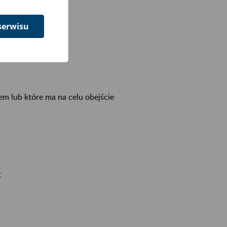
nimowych.
serwisu
wem lub które ma na celu obejście
;