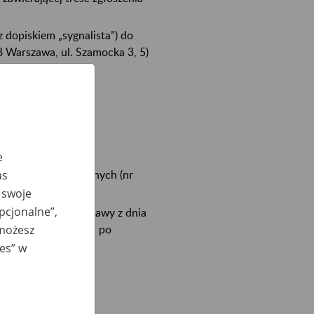
z dopiskiem „sygnalista”) do
 Warszawa, ul. Szamocka 3, 5)
e
as
egółów organizacyjnych (nr
 swoje
opcjonalne”,
iu art. 2 pkt 5 ustawy z dnia
 możesz
z 2020 r. poz. 344) - po
67 18 81).
ies” w
azwisko oraz adres