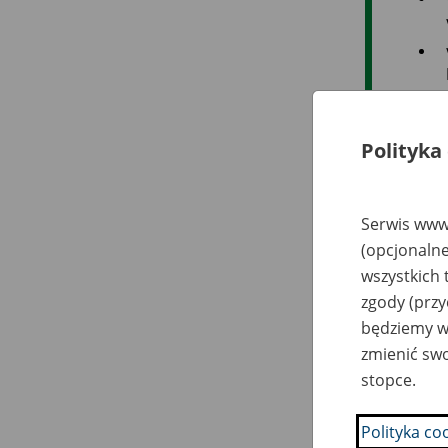
Polityka
W f
Serwis www.
(opcjonalne
wszystkich 
zgody (przy
będziemy wy
zmienić swo
stopce.
Inf
Polityka co
kor