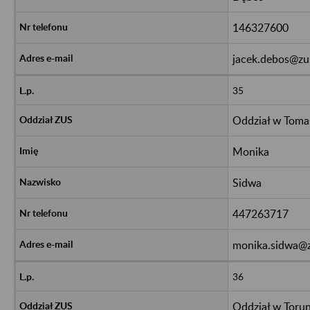
146327600
jacek.debos@zu
35
Oddział w Tom
Monika
Sidwa
447263717
monika.sidwa@z
36
Oddział w Toru