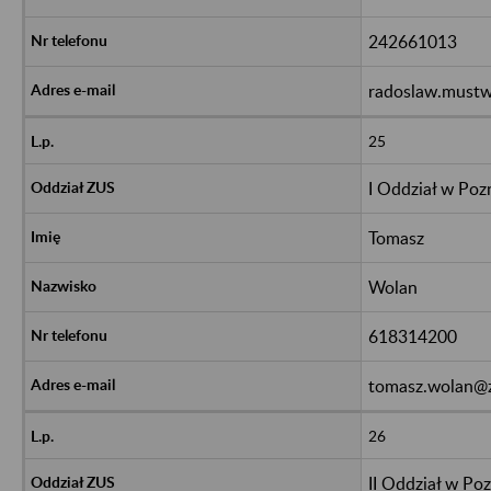
242661013
radoslaw.mustw
25
I Oddział w Poz
Tomasz
Wolan
618314200
tomasz.wolan@z
26
II Oddział w Po