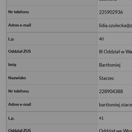
225902936
lidia.szulecka@z
40
III Oddział w W
Bartłomiej
Starzec
228904388
bartlomiej.star
41
Oddział we Wro