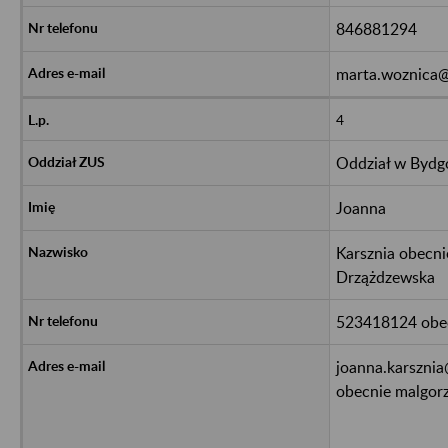
846881294
marta.woznica@
4
Oddział w Bydg
Joanna
Karsznia obecn
Drzążdzewska
523418124 obe
joanna.karszni
obecnie malgor