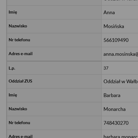
Anna
Mosińska
566109490
anna.mosinska@
37
Oddział w Wałb
Barbara
Monarcha
748430270
barbara.monarc