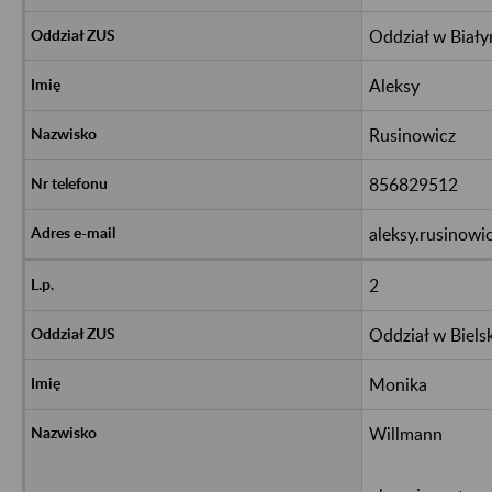
Oddział w Biał
Aleksy
Rusinowicz
856829512
aleksy.rusinowi
2
Oddział w Biels
Monika
Willmann