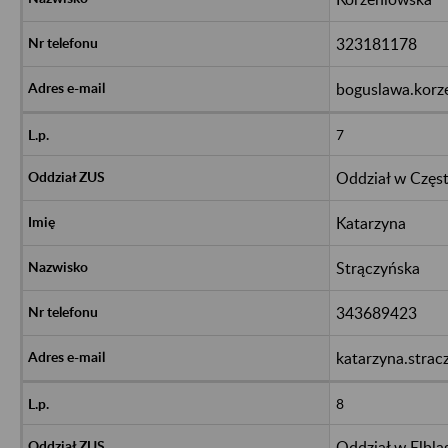
323181178
boguslawa.korz
7
Oddział w Częs
Katarzyna
Strączyńska
343689423
katarzyna.strac
8
Oddział w Elblą