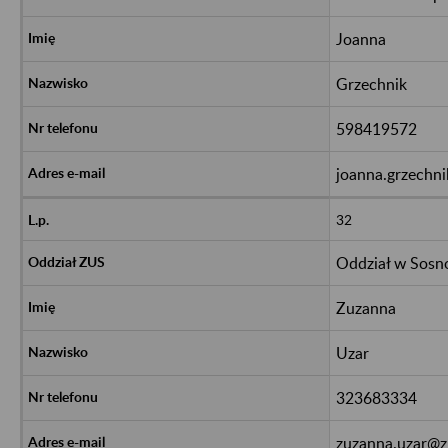
Joanna
Grzechnik
598419572
joanna.grzechni
32
Oddział w Sos
Zuzanna
Uzar
323683334
zuzanna.uzar@z