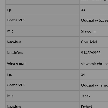
33
Oddział w Szcze
Sławomir
Chruściel
914596955
slawomir.chrusc
34
Oddział w Tarn
Jacek
Dęboś