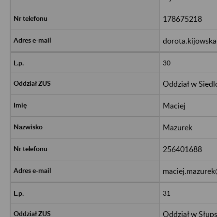
178675218
dorota.kijowska
30
Oddział w Siedl
Maciej
Mazurek
256401688
maciej.mazurek
31
Oddział w Słup