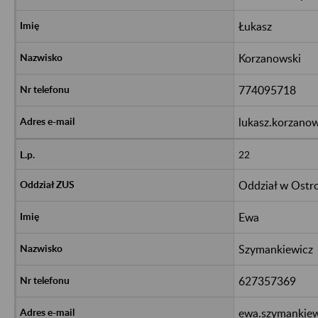
Łukasz
Korzanowski
774095718
lukasz.korzano
22
Oddział w Ostr
Ewa
Szymankiewicz
627357369
ewa.szymankiew