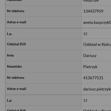
134437959
aneta.kasprzyk
12
Oddział w Kielc
Dariusz
Pietrzyk
413677531
dariusz.pietrzy
13
Oddział w Kosza