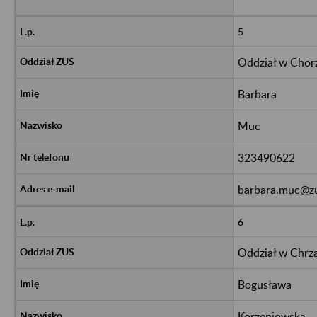
5
Oddział w Chor
Barbara
Muc
323490622
barbara.muc@zu
6
Oddział w Chrz
Bogusława
Korzeniowska