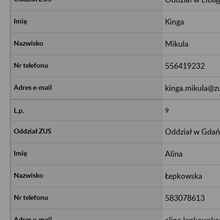
Kinga
Mikula
556419232
kinga.mikula@zu
9
Oddział w Gda
Alina
Łepkowska
583078613
alina.lepkowska