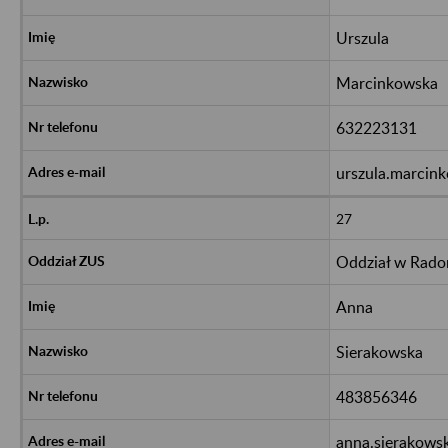
Urszula
Marcinkowska
632223131
urszula.marcin
27
Oddział w Rad
Anna
Sierakowska
483856346
anna.sierakows