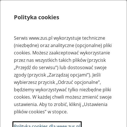
Polityka cookies
Szukaj
Menu
Serwis www.zus.pl wykorzystuje techniczne
(niezbędne) oraz analityczne (opcjonalne) pliki
Obsługa Klienta
cookies. Możesz zaakceptować wykorzystanie
Koordynator ds. dostępności
przez nas wszystkich takich plików (przycisk
„Przejdź do serwisu”) lub dostosować swoje
zgody (przycisk „Zarządzaj opcjami”). Jeśli
Koordynator ds. dostępności odpowiada za wsparcie osób
wybierzesz przycisk „Odrzuć opcjonalne”,
ze szczególnymi potrzebami w dostępie do usług
będziemy wykorzystywać tylko niezbędne pliki
świadczonych przez Zakład Ubezpieczeń Społecznych oraz
cookies. W każdej chwili możesz zmienić swoje
monitorowanie zapewnienia przez Zakład dostępności
ustawienia. Aby to zrobić, kliknij „Ustawienia
osobom ze szczególnymi potrzebami.
plików cookies” w stopce.
Polityka cookies dla www.zus.pl
Zadania Koordynatora dostępności