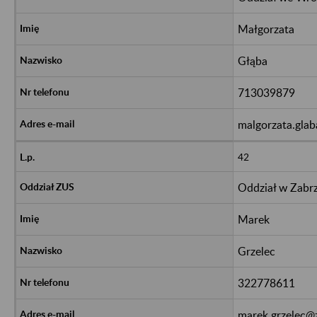
Małgorzata
Głąba
713039879
malgorzata.glab
42
Oddział w Zabr
Marek
Grzelec
322778611
marek.grzelec@z