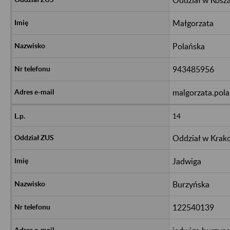
Małgorzata
Polańska
943485956
malgorzata.pol
14
Oddział w Krak
Jadwiga
Burzyńska
122540139