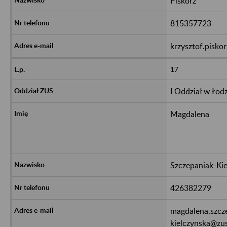
Piskorz
815357723
krzysztof.pisko
17
I Oddział w Łodz
Magdalena
Szczepaniak-Ki
426382279
magdalena.szcz
kielczynska@zus