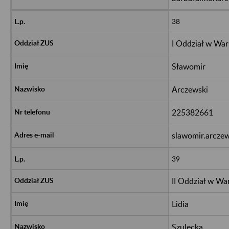
38
I Oddział w Wa
Sławomir
Arczewski
225382661
slawomir.arcze
39
II Oddział w Wa
Lidia
Szulecka