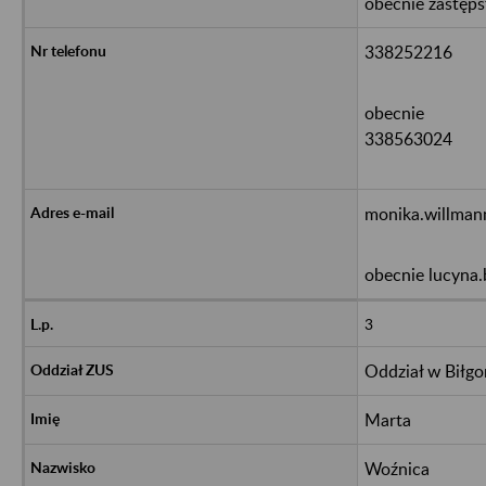
obecnie zastęp
338252216
obecnie
338563024
monika.willman
obecnie lucyna
3
Oddział w Biłgo
Marta
Woźnica