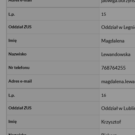
jadwiga.burzyn
15
Oddział w Legni
Magdalena
Lewandowska
768764255
magdalena.lew
16
Oddział w Lubli
Krzysztof