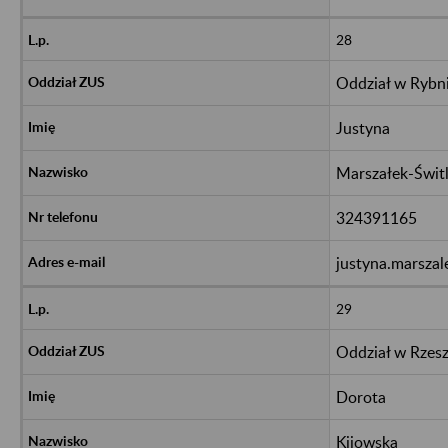
28
Oddział w Rybn
Justyna
Marszałek-Świtl
324391165
justyna.marszal
29
Oddział w Rzes
Dorota
Kijowska