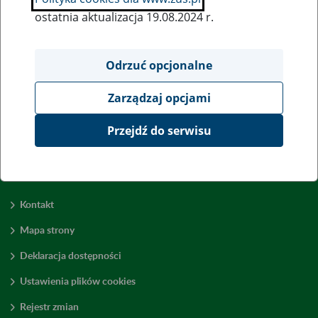
ostatnia aktualizacja 19.08.2024 r.
Wszystkie uwagi można przesyłać poprzez
formularz
Odrzuć opcjonalne
Zarządzaj opcjami
Wyświetl wszystkie
Przejdź do serwisu
Kontakt
Mapa strony
Deklaracja dostępności
Ustawienia plików cookies
Rejestr zmian