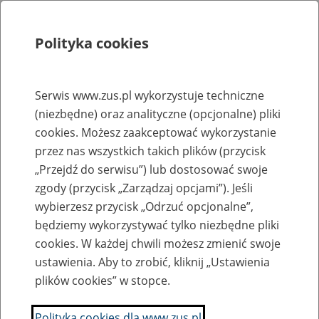
Polityka cookies
Szukaj
Menu
Serwis www.zus.pl wykorzystuje techniczne
(niezbędne) oraz analityczne (opcjonalne) pliki
Rejestry, ewidencje i archiwa
cookies. Możesz zaakceptować wykorzystanie
Baza zlikwidowanych lub
przez nas wszystkich takich plików (przycisk
„Przejdź do serwisu”) lub dostosować swoje
przekształconych zakładów pracy
zgody (przycisk „Zarządzaj opcjami”). Jeśli
wybierzesz przycisk „Odrzuć opcjonalne”,
Nazwa zakładu pracy:
będziemy wykorzystywać tylko niezbędne pliki
cookies. W każdej chwili możesz zmienić swoje
ustawienia. Aby to zrobić, kliknij „Ustawienia
plików cookies” w stopce.
SZUKAJ
Polityka cookies dla www.zus.pl