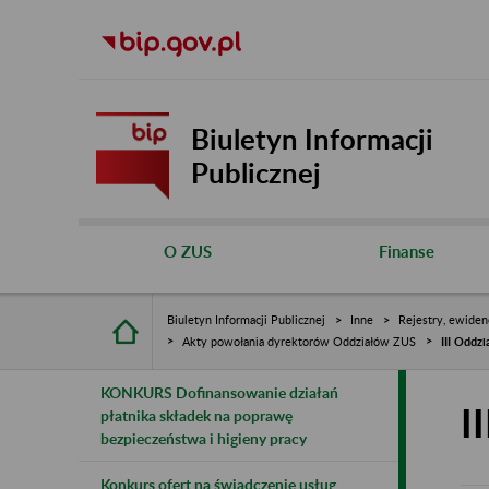
Biuletyn Informacji
Publicznej
O ZUS
Finanse
Biuletyn Informacji Publicznej
Inne
Rejestry, ewiden
Akty powołania dyrektorów Oddziałów ZUS
III Oddz
KONKURS Dofinansowanie działań
I
płatnika składek na poprawę
bezpieczeństwa i higieny pracy
Konkurs ofert na świadczenie usług