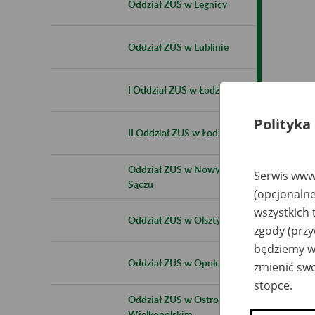
Oddział ZUS w Legnicy
Oddział ZUS w Lublinie
I Oddział ZUS w Łodzi
Polityka
II Oddział ZUS w Łodzi
Oddział ZUS w Nowym
Serwis www.
Sączu
(opcjonalne
wszystkich 
Oddział ZUS w Olsztynie
zgody (przy
będziemy wy
Oddział ZUS w Opolu
zmienić swo
stopce.
Oddział ZUS w Ostrowie
Wielkopolskim