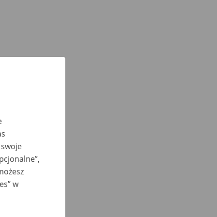
e
as
 swoje
opcjonalne”,
 możesz
ies” w