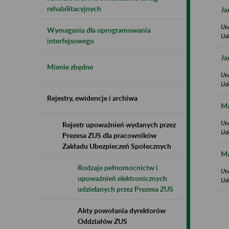
rehabilitacyjnych
Ja
Ut
Wymagania dla oprogramowania
Ud
interfejsowego
Ja
Mienie zbędne
Ut
Ud
Rejestry, ewidencje i archiwa
Ma
Ut
Rejestr upoważnień wydanych przez
Ud
Prezesa ZUS dla pracowników
Zakładu Ubezpieczeń Społecznych
Ma
Rodzaje pełnomocnictw i
Ut
upoważnień elektronicznych
Ud
udzielanych przez Prezesa ZUS
Akty powołania dyrektorów
Oddziałów ZUS