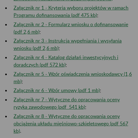
Załącznik nr 1 - Kryteria wyboru projektów w ramach
Programu dofinansowania (pdf 475 kb)
;
Załącznik nr 2 - Formularz wniosku o dofinansowanie
(pdf 2,6 mb)
;
Załącznik nr 3 - Instrukcja wypełniania i wysyłania
wniosku (pdf 2,6 mb)
;
Załącznik nr 4 - Katalog działań inwestycyjnych i
doradczych (pdf 572 kb)
;
Załącznik nr 5 - Wzór oświadczenia wnioskodawcy (1,6
mb)
;
Załącznik nr 6 - Wzór umowy (pdf 1 mb)
;
Załącznik nr 7 - Wytyczne do opracowania oceny
ryzyka zawodowego (pdf 541 kb)
;
Załącznik nr 8 - Wytyczne do opracowania oceny
obciążenia układu mięśniowo-szkieletowego (pdf 567
kb)
.