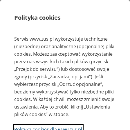
Polityka cookies
Szukaj
Menu
Serwis www.zus.pl wykorzystuje techniczne
(niezbędne) oraz analityczne (opcjonalne) pliki
KONKURS Dofinansowanie działań płatnika składek na poprawę bezpieczeństwa i
higieny pracy
cookies. Możesz zaakceptować wykorzystanie
przez nas wszystkich takich plików (przycisk
„Przejdź do serwisu”) lub dostosować swoje
Dofinansowanie działań płatnika
zgody (przycisk „Zarządzaj opcjami”). Jeśli
składek na poprawę
wybierzesz przycisk „Odrzuć opcjonalne”,
bezpieczeństwa i higieny pracy -
będziemy wykorzystywać tylko niezbędne pliki
konkurs nr 2024.01
cookies. W każdej chwili możesz zmienić swoje
ustawienia. Aby to zrobić, kliknij „Ustawienia
26
lutego
plików cookies” w stopce.
2025
Polityka cookies dla www.zus.pl