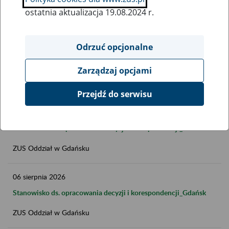
ostatnia aktualizacja 19.08.2024 r.
Data publikacji do
Odrzuć opcjonalne
FILTRUJ
Zarządzaj opcjami
Przejdź do serwisu
06
sierpnia
2026
Stanowisko ds. opracowania decyzji i korespondencji_Gdańsk
ZUS Oddział w Gdańsku
06
sierpnia
2026
Stanowisko ds. opracowania decyzji i korespondencji_Gdańsk
ZUS Oddział w Gdańsku