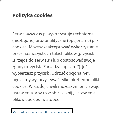
Polityka cookies
Szukaj
Menu
Serwis www.zus.pl wykorzystuje techniczne
(niezbędne) oraz analityczne (opcjonalne) pliki
Biuletyn Informacji Publicznej
cookies. Możesz zaakceptować wykorzystanie
przez nas wszystkich takich plików (przycisk
Wszystkie oferty pracy
„Przejdź do serwisu”) lub dostosować swoje
zgody (przycisk „Zarządzaj opcjami”). Jeśli
Jednostka ZUS:
wybierzesz przycisk „Odrzuć opcjonalne”,
będziemy wykorzystywać tylko niezbędne pliki
cookies. W każdej chwili możesz zmienić swoje
ustawienia. Aby to zrobić, kliknij „Ustawienia
Data publikacji od
plików cookies” w stopce.
Polityka cookies dla www.zus.pl