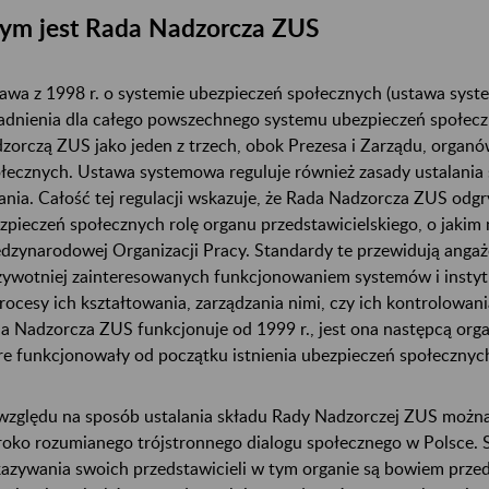
ym jest Rada Nadzorcza ZUS
awa z 1998 r. o systemie ubezpieczeń społecznych (ustawa syst
adnienia dla całego powszechnego systemu ubezpieczeń społecz
zorczą ZUS jako jeden z trzech, obok Prezesa i Zarządu, organ
łecznych. Ustawa systemowa reguluje również zasady ustalania s
ania. Całość tej regulacji wskazuje, że Rada Nadzorcza ZUS o
zpieczeń społecznych rolę organu przedstawicielskiego, o jaki
dzynarodowej Organizacji Pracy. Standardy te przewidują angaż
żywotniej zainteresowanych funkcjonowaniem systemów i instyt
rocesy ich kształtowania, zarządzania nimi, czy ich kontrolowan
a Nadzorcza ZUS funkcjonuje od 1999 r., jest ona następcą or
re funkcjonowały od początku istnienia ubezpieczeń społecznyc
względu na sposób ustalania składu Rady Nadzorczej ZUS można j
roko rozumianego trójstronnego dialogu społecznego w Polsce.
azywania swoich przedstawicieli w tym organie są bowiem prze