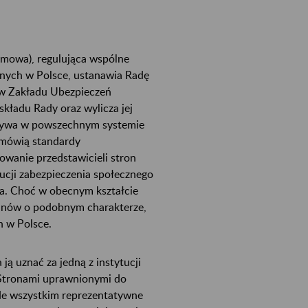
emowa), regulująca wspólne
nych w Polsce, ustanawia Radę
ów Zakładu Ubezpieczeń
kładu Rady oraz wylicza jej
dgrywa w powszechnym systemie
m mówią standardy
owanie przedstawicieli stron
ucji zabezpieczenia społecznego
ia. Choć w obecnym kształcie
ganów o podobnym charakterze,
h w Polsce.
ą uznać za jedną z instytucji
 Stronami uprawnionymi do
de wszystkim reprezentatywne