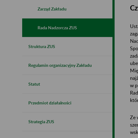
Cz
Zarząd Zakładu
Ust
Rada Nadzorcza ZUS
zag
Nad
Struktura ZUS
Spo
zad
ube
Regulamin organizacyjny Zakładu
Mię
naj
Statut
w p
Rad
któ
Przedmiot działalności
Ze 
Strategia ZUS
sze
wsk