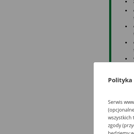
Polityka
Serwis www.
(opcjonalne
wszystkich 
zgody (przy
będziemy wy