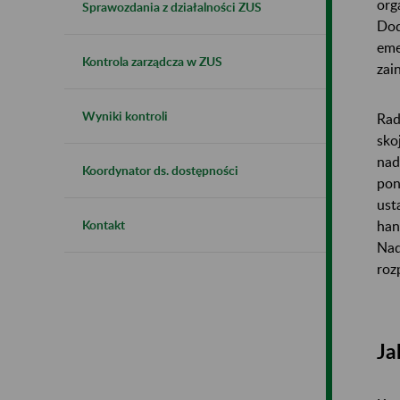
org
Sprawozdania z działalności ZUS
Dod
eme
Kontrola zarządcza w ZUS
zai
Wyniki kontroli
Rad
sko
nad
Koordynator ds. dostępności
pon
ust
han
Kontakt
Nad
roz
Ja