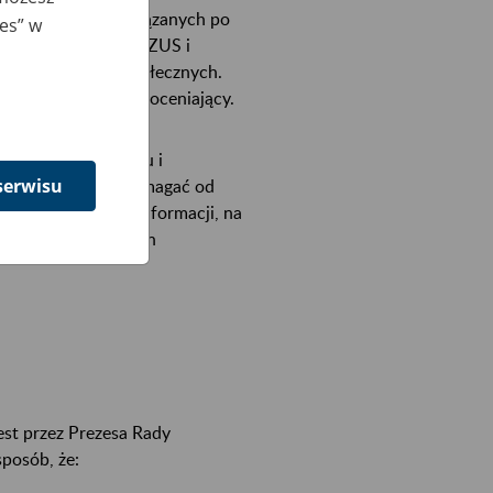
nie wokół spraw związanych po
ies” w
drugie z finansami ZUS i
esie ubezpieczeń społecznych.
ć zaś opiniodawczo-oceniający.
oruje stan Zakładu i
serwisu
e Rada może się domagać od
wość uzyskiwania informacji, na
czególnych dziedzin
st przez Prezesa Rady
sposób, że: