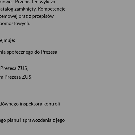
mowej. Przepis ten wylicza
katalog zamknięty. Kompetencje
stemowej oraz z przepisów
h pomostowych.
ejmuje:
nia społecznego do Prezesa
 Prezesa ZUS,
em Prezesa ZUS,
łównego inspektora kontroli
go planu i sprawozdania z jego