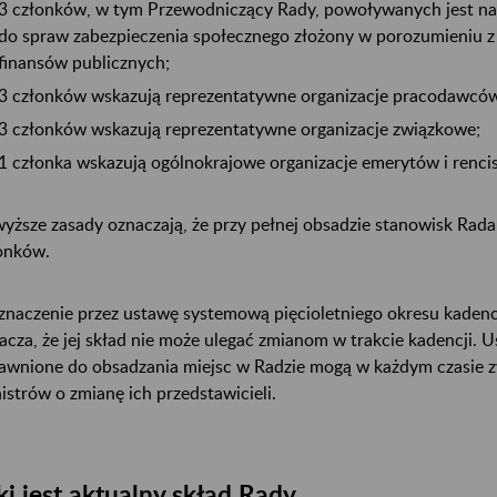
3 członków, w tym Przewodniczący Rady, powoływanych jest na
do spraw zabezpieczenia społecznego złożony w porozumieniu 
finansów publicznych;
3 członków wskazują reprezentatywne organizacje pracodawcó
3 członków wskazują reprezentatywne organizacje związkowe;
1 członka wskazują ogólnokrajowe organizacje emerytów i renci
yższe zasady oznaczają, że przy pełnej obsadzie stanowisk Rad
onków.
naczenie przez ustawę systemową pięcioletniego okresu kadenc
acza, że jej skład nie może ulegać zmianom w trakcie kadencji. 
awnione do obsadzania miejsc w Radzie mogą w każdym czasie z
istrów o zmianę ich przedstawicieli.
ki jest aktualny skład Rady