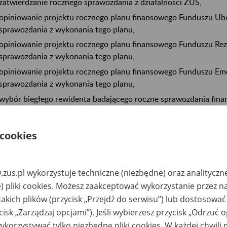
zatwierdzanie rocznego sprawozdania z działalności ZUS,
opiniowanie projektu rocznego planu finansowego Funduszu Ub
sprawozdania z wykonania tego planu,
opiniowanie projektu rocznego planu finansowego Funduszu Re
sprawozdania z wykonania tego planu,
opiniowanie projektu rocznego planu finansowego Funduszu E
sprawozdania z wykonania tego planu,
wybór biegłego rewidenta badającego roczne sprawozdania fina
wybór aktuariusza sporządzającego opinię do wieloletniej prog
wydatków funduszu emerytalnego,
 cookies
opiniowanie regulaminu konkursu, w którym zostają wyłonione
działania płatników w zakresie prewencji wypadkowej,
opiniowanie projektu statutu ZUS,
zus.pl wykorzystuje techniczne (niezbędne) oraz analityczn
opiniowanie projektów aktów prawnych z zakresu ubezpieczeń s
) pliki cookies. Możesz zaakceptować wykorzystanie przez n
inicjatyw w tym zakresie kierowanych do ministra właściwego d
takich plików (przycisk „Przejdź do serwisu”) lub dostosować
społecznego.
cisk „Zarządzaj opcjami”). Jeśli wybierzesz przycisk „Odrzuć 
korzystywać tylko niezbędne pliki cookies. W każdej chwili