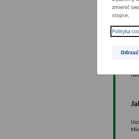
Pow
zmienić swo
pie
stopce.
fin
Czę
Polityka co
Opr
Odrzuć
pro
Zar
pod
fun
Ja
Ust
Min