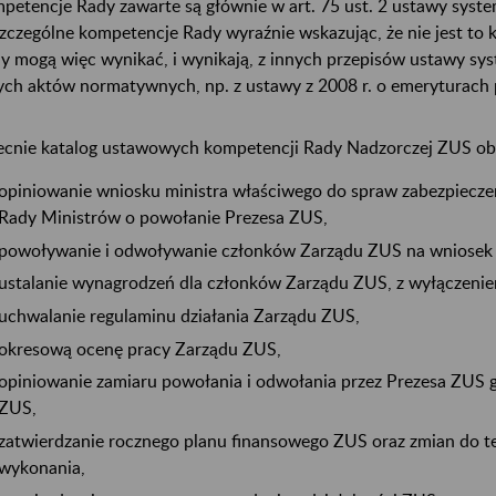
petencje Rady zawarte są głównie w art. 75 ust. 2 ustawy syste
zczególne kompetencje Rady wyraźnie wskazując, że nie jest to 
y mogą więc wynikać, i wynikają, z innych przepisów ustawy sy
ych aktów normatywnych, np. z ustawy z 2008 r. o emeryturac
cnie katalog ustawowych kompetencji Rady Nadzorczej ZUS ob
opiniowanie wniosku ministra właściwego do spraw zabezpiecze
Rady Ministrów o powołanie Prezesa ZUS,
powoływanie i odwoływanie członków Zarządu ZUS na wniosek
ustalanie wynagrodzeń dla członków Zarządu ZUS, z wyłączeni
uchwalanie regulaminu działania Zarządu ZUS,
okresową ocenę pracy Zarządu ZUS,
opiniowanie zamiaru powołania i odwołania przez Prezesa ZUS g
ZUS,
zatwierdzanie rocznego planu finansowego ZUS oraz zmian do te
wykonania,