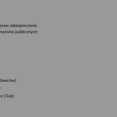
praw zabezpieczenia
inansów publicznych:
odawców);
;
e Club);