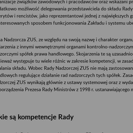
anizacje związków zawodowych i pracodawców oraz wskazani pr
atkowo możliwość delegowania przedstawiciela do składu Rady
rytów i rencistów, jako reprezentantowi jednej z największych 
nteresowanych sposobem funkcjonowania Zakładu i systemu ube
a Nadzorcza ZUS, ze względu na swoją nazwę i charakter organu
jarzenia z innymi wewnętrznymi organami kontrolno-nadzorczym
zorczymi spółek prawa handlowego. Skojarzenia te są uzasadnio
ieważ występuje tu wiele różnic w zakresie kompetencji, w zasad
alania składu. Wobec Rady Nadzorczej ZUS nie mają zastosowan
dlowych regulujące działanie rad nadzorczych tych spółek. Zas
zorczej ZUS wynikają głównie z ustawy systemowej oraz z wyda
porządzenia Prezesa Rady Ministrów z 1998 r. ustanawiającego m
kie są kompetencje Rady