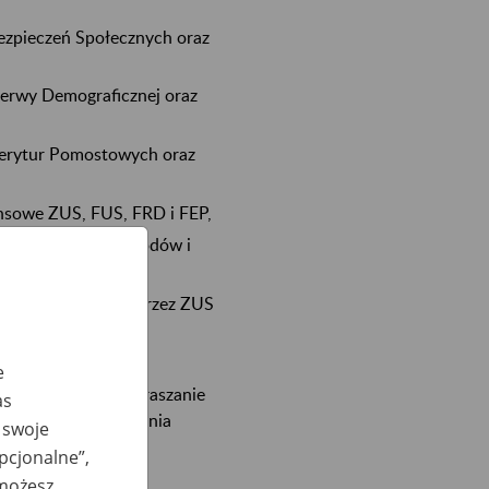
ezpieczeń Społecznych oraz
zerwy Demograficznej oraz
merytur Pomostowych oraz
nsowe ZUS, FUS, FRD i FEP,
nozy kroczącej dochodów i
 dofinansowywane przez ZUS
e
połecznych oraz zgłaszanie
as
o spraw zabezpieczenia
 swoje
opcjonalne”,
 możesz