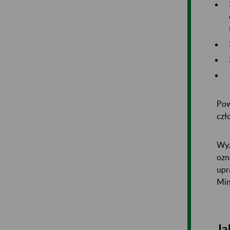
Pow
czł
Wyz
ozn
upr
Min
Ja