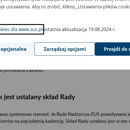
yższy katalog wskazuje, że kompetencje Rady grupują się głów
je ustawienia. Aby to zrobić, kliknij „Ustawienia plików cook
rwsze z funkcjonowaniem organów zarządzających Zakładem, po 
ansami ubezpieczeń społecznych, a po trzecie z legislacją w zakr
ść z tych kompetencji ma charakter stanowiąco-decyzyjny, częś
okies dla www.zus.pl
ostatnia aktualizacja 19.08.2024 r.
ócz realizowania powyższych kompetencji Rada na bieżąco monit
 opcjonalne
Zarządzaj opcjami
Przejdź do 
wadzonych przez niego działań. Ustawa systemowa stwierdza, ż
ządu wszelkich informacji o pracy Zakładu. Daje to Radzie możli
stawie których Rada przeprowadza systematyczny przegląd posz
kcjonowania Zakładu.
k jest ustalany skład Rady
awa systemowa stanowi, że Rada Nadzorcza ZUS powoływana je
istrów na pięcioletnią kadencję. Skład Rady ustalany jest w ten 