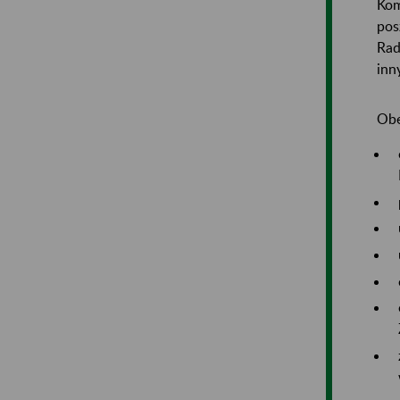
Kom
pos
Rad
inn
Obe