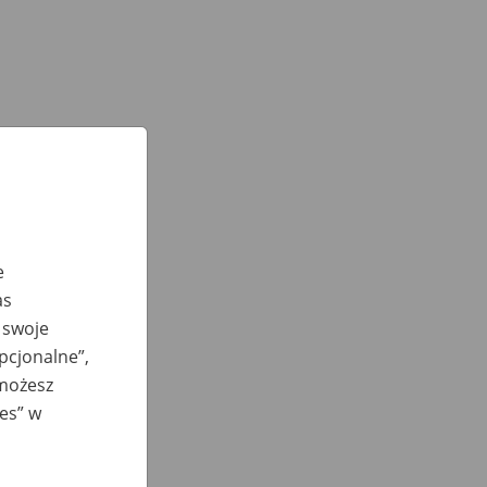
e
as
 swoje
opcjonalne”,
 możesz
ies” w