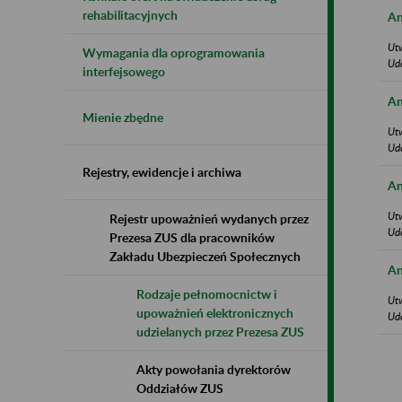
rehabilitacyjnych
An
Ut
Wymagania dla oprogramowania
Ud
interfejsowego
An
Mienie zbędne
Ut
Ud
Rejestry, ewidencje i archiwa
An
Ut
Rejestr upoważnień wydanych przez
Ud
Prezesa ZUS dla pracowników
Zakładu Ubezpieczeń Społecznych
An
Rodzaje pełnomocnictw i
Ut
upoważnień elektronicznych
Ud
udzielanych przez Prezesa ZUS
Akty powołania dyrektorów
Oddziałów ZUS