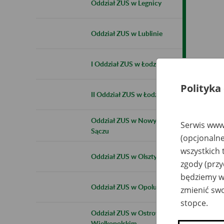
Oddział ZUS w Legnicy
Oddział ZUS w Lublinie
I Oddział ZUS w Łodzi
Polityka
II Oddział ZUS w Łodzi
Oddział ZUS w Nowym
Serwis www.
Sączu
(opcjonalne
wszystkich 
Oddział ZUS w Olsztynie
zgody (przy
będziemy wy
Oddział ZUS w Opolu
zmienić swo
stopce.
Oddział ZUS w Ostrowie
Wielkopolskim