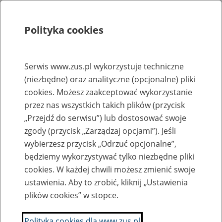
Polityka cookies
Szukaj
Menu
Serwis www.zus.pl wykorzystuje techniczne
(niezbędne) oraz analityczne (opcjonalne) pliki
Akty powołania dyrektorów Oddziałów ZUS
cookies. Możesz zaakceptować wykorzystanie
Oddział ZUS w Legnicy
przez nas wszystkich takich plików (przycisk
„Przejdź do serwisu”) lub dostosować swoje
zgody (przycisk „Zarządzaj opcjami”). Jeśli
Marcin Dąbrowski 1.10.2024 r. - wersja
doc, 17 kB
wybierzesz przycisk „Odrzuć opcjonalne”,
dostępna
będziemy wykorzystywać tylko niezbędne pliki
Utworzył/Odpowiada: DZL - 04.10.2024 r., godz. 12:50
cookies. W każdej chwili możesz zmienić swoje
Udostępnił: Anna Borowska GPR - 04.10.2024 r., godz. 13:35
ustawienia. Aby to zrobić, kliknij „Ustawienia
plików cookies” w stopce.
pdf, 190 kB
Marcin Dąbrowski 1.10.2024 r.
Utworzył/Odpowiada: DZL - 04.10.2024 r., godz. 12:50
Polityka cookies dla www.zus.pl