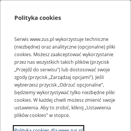
Polityka cookies
Szukaj
Menu
Serwis www.zus.pl wykorzystuje techniczne
(niezbędne) oraz analityczne (opcjonalne) pliki
Wymagania dla oprogramowania interfejsowego
cookies. Możesz zaakceptować wykorzystanie
Szablon pliku mapowania do
przez nas wszystkich takich plików (przycisk
„Przejdź do serwisu”) lub dostosować swoje
masowego importu Z-3, Z-3a, Z-3b
zgody (przycisk „Zarządzaj opcjami”). Jeśli
wybierzesz przycisk „Odrzuć opcjonalne”,
zip, 37 kB
Mapowanie
będziemy wykorzystywać tylko niezbędne pliki
Utworzył/Odpowiada: Anna Borowska - DOK WKS - 05.11.2021 r., godz. 14:46
cookies. W każdej chwili możesz zmienić swoje
Udostępnił: Anna Borowska - DOK WKS - 05.11.2021 r., godz. 14:45
ustawienia. Aby to zrobić, kliknij „Ustawienia
plików cookies” w stopce.
Polityka cookies dla www.zus.pl