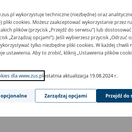
chunek Zmian Stanu Funduszu Ubezpieczeń Społecznych za rok obrotow
worzył/Odpowiada: DRA - 01.07.2026 r., godz. 13:43
zus.pl wykorzystuje techniczne (niezbędne) oraz analityczn
ostępnił: Anna Borowska GPR - 02.07.2026 r., godz. 07:52
) pliki cookies. Możesz zaakceptować wykorzystanie przez n
lans Funduszu Ubezpieczeń Społecznych za rok obrotowy zakończony 31 
takich plików (przycisk „Przejdź do serwisu”) lub dostosować
cisk „Zarządzaj opcjami”). Jeśli wybierzesz przycisk „Odrzuć 
worzył/Odpowiada: DRA - 01.07.2026 r., godz. 13:43
ostępnił: Anna Borowska GPR - 02.07.2026 r., godz. 07:49
korzystywać tylko niezbędne pliki cookies. W każdej chwili
je ustawienia. Aby to zrobić, kliknij „Ustawienia plików cook
bacz także
okies dla www.zus.pl
ostatnia aktualizacja 19.08.2024 r.
rchiwum
 opcjonalne
Zarządzaj opcjami
Przejdź do 