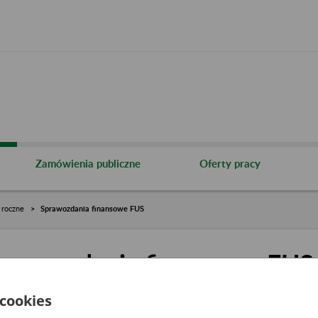
Zamówienia publiczne
Oferty pracy
 roczne
Sprawozdania finansowe FUS
prawozdania finansowe FUS
 cookies