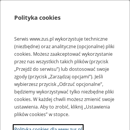
Polityka cookies
Szukaj
Menu
Serwis www.zus.pl wykorzystuje techniczne
(niezbędne) oraz analityczne (opcjonalne) pliki
Sprawozdania roczne
cookies. Możesz zaakceptować wykorzystanie
Informacja z wykonania planów
przez nas wszystkich takich plików (przycisk
„Przejdź do serwisu”) lub dostosować swoje
finansowych FUS, FEP, FRD oraz
zgody (przycisk „Zarządzaj opcjami”). Jeśli
planu budżetu państwa w części 73
wybierzesz przycisk „Odrzuć opcjonalne”,
ZUS
będziemy wykorzystywać tylko niezbędne pliki
cookies. W każdej chwili możesz zmienić swoje
ustawienia. Aby to zrobić, kliknij „Ustawienia
Informacja z wykonania planów finansowych
pdf, 1.3 MB
FUS, FEP, FRD oraz planu budżetu państwa w
plików cookies” w stopce.
części 73-ZUS (2025)
Utworzył/Odpowiada: Departament Finansów - 25.06.2026 r., godz. 09:47
Polityka cookies dla www.zus.pl