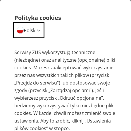
Polityka cookies
Polski
Menu
Szukaj
Serwisy ZUS wykorzystują techniczne
(niezbędne) oraz analityczne (opcjonalne) pliki
cookies. Możesz zaakceptować wykorzystanie
KONKURS Dofinansowanie działań płatnika składek na poprawę bezpieczeństwa i
higieny pracy
przez nas wszystkich takich plików (przycisk
„Przejdź do serwisu”) lub dostosować swoje
zgody (przycisk „Zarządzaj opcjami”). Jeśli
Dofinansowanie działań płatnika
wybierzesz przycisk „Odrzuć opcjonalne”,
składek na poprawę
będziemy wykorzystywać tylko niezbędne pliki
bezpieczeństwa i higieny pracy -
cookies. W każdej chwili możesz zmienić swoje
konkurs nr 2020.01
ustawienia. Aby to zrobić, kliknij „Ustawienia
plików cookies” w stopce.