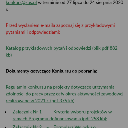
konkurs@zus.pl
w terminie od 27 lipca do 24 sierpnia 2020
r.
Przed wysłaniem e-maila zapoznaj się z przykładowymi
pytaniami i odpowiedziami:
Katalog przykładowych pytań i odpowiedzi (plik pdf 882
kb)
Dokumenty dotyczące Konkursu do pobrania:
Regulamin konkursu na projekty dotyczące utrzymania
zdolności do pracy przez cały okres aktywności zawodowej
realizowane w 2021 r. (pdf 375 kb)
Załącznik Nr 1 – Kryteria wyboru projektów w
ramach Programu dofinansowania (pdf 258 kb);
Załącznik Nr 2 – Formularz Wniosku o