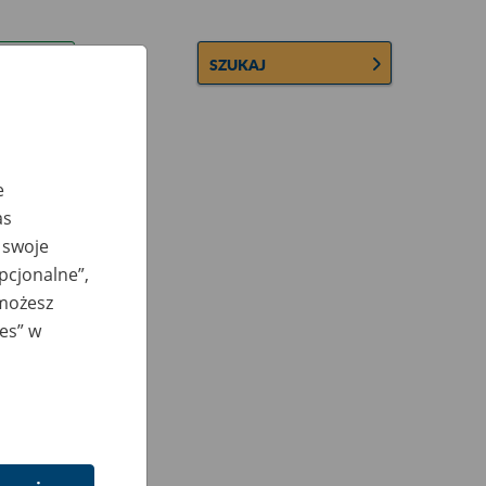
SZUKAJ
e
as
 swoje
opcjonalne”,
 możesz
ies” w