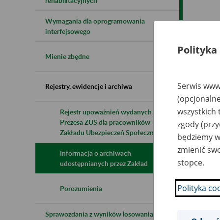
rehabilitacyjnych
Wymagania dla oprogramowania
Naz
interfejsowego
Polityka
Wsz
Mienie zbędne
Serwis www.
Rejestry, ewidencje i archiwa
(opcjonalne
wszystkich 
Rejestr upoważnień wydanych przez
Prezesa ZUS dla pracowników
zgody (przy
Zakładu Ubezpieczeń Społecznych
będziemy wy
zmienić swo
Informacja o archiwach
stopce.
udostępnianych przez Zakład
Polityka co
Porozumienia
Sprawozdania z wyników losowania do