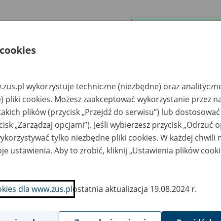
wa zakładu pracy:
 cookies
ystkie uwagi można przesyłać poprzez
formularz
zus.pl wykorzystuje techniczne (niezbędne) oraz analityczn
Wyświetl wszystkie
) pliki cookies. Możesz zaakceptować wykorzystanie przez n
takich plików (przycisk „Przejdź do serwisu”) lub dostosować
cisk „Zarządzaj opcjami”). Jeśli wybierzesz przycisk „Odrzuć 
korzystywać tylko niezbędne pliki cookies. W każdej chwili
je ustawienia. Aby to zrobić, kliknij „Ustawienia plików cook
okies dla www.zus.pl
ostatnia aktualizacja 19.08.2024 r.