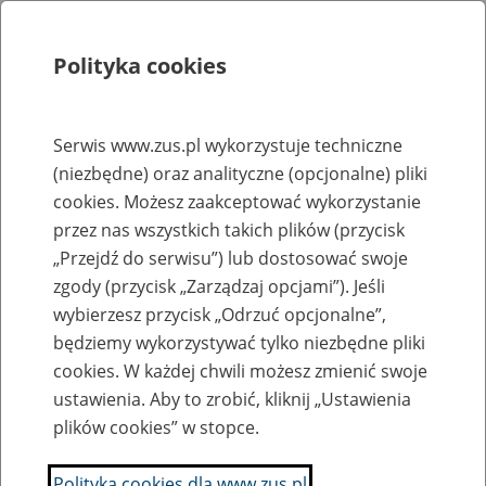
Polityka cookies
Szukaj
Menu
Serwis www.zus.pl wykorzystuje techniczne
(niezbędne) oraz analityczne (opcjonalne) pliki
Rejestry, ewidencje i archiwa
cookies. Możesz zaakceptować wykorzystanie
Baza zlikwidowanych lub
przez nas wszystkich takich plików (przycisk
„Przejdź do serwisu”) lub dostosować swoje
przekształconych zakładów pracy
zgody (przycisk „Zarządzaj opcjami”). Jeśli
wybierzesz przycisk „Odrzuć opcjonalne”,
Nazwa zakładu pracy:
będziemy wykorzystywać tylko niezbędne pliki
cookies. W każdej chwili możesz zmienić swoje
ustawienia. Aby to zrobić, kliknij „Ustawienia
plików cookies” w stopce.
SZUKAJ
Polityka cookies dla www.zus.pl