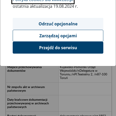
ostatnia aktualizacja 19.08.2024 r.
Wszystkie uwagi można przesyłać poprzez
formularz
Odrzuć opcjonalne
Zarządzaj opcjami
Ukryj wszystkie pozycje bazy
Przejdź do serwisu
Grudziądzkie Zakłady Graficzne,
Grudziądz
Kujawsko-Pomorski Urząd
Wojewódzki/nDelegatura w
Toruniu,/nPl.Teatralny 2, /n87-100
Toruń
dokumentacja płacowa z lat 1952-