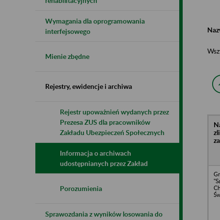
rehabilitacyjnych
Wymagania dla oprogramowania
Naz
interfejsowego
Wsz
Mienie zbędne
Rejestry, ewidencje i archiwa
Rejestr upoważnień wydanych przez
Prezesa ZUS dla pracowników
N
z
Zakładu Ubezpieczeń Społecznych
z
Informacja o archiwach
udostępnianych przez Zakład
Gm
"
Ch
Porozumienia
Św
Sprawozdania z wyników losowania do