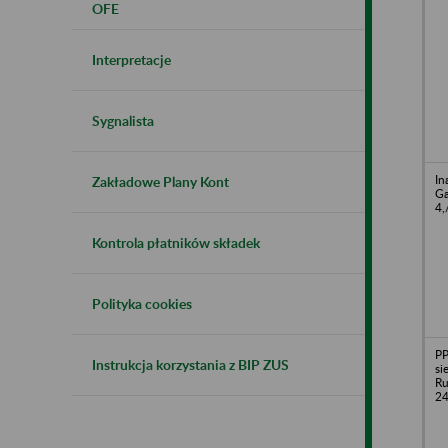
OFE
Interpretacje
Sygnalista
In
Zakładowe Plany Kont
Ga
4,
Kontrola płatników składek
Polityka cookies
P
Instrukcja korzystania z BIP ZUS
si
Ru
24