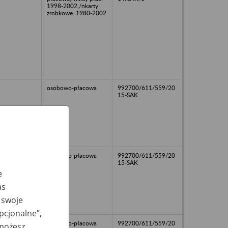
1998-2002;/nkarty
zrobkowe: 1980-2002
osobowo-płacowa
992700/611/559/20
15-SAK
osobowo-płacowa
992700/611/559/20
15-SAK
e
as
 swoje
opcjonalne”,
osobowo-płacowa
992700/611/559/20
 możesz