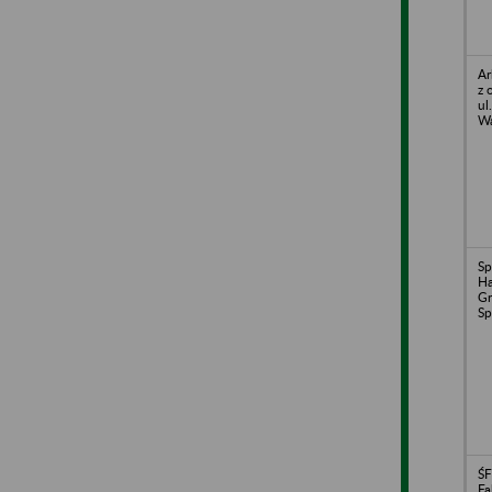
Ar
z 
ul
Wa
Sp
Ha
Gr
Sp
ŚF
Fa