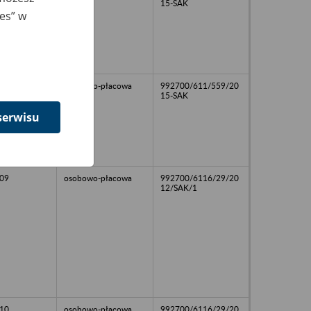
15-SAK
ies” w
osobowo-płacowa
992700/611/559/20
15-SAK
serwisu
09
osobowo-płacowa
992700/6116/29/20
12/SAK/1
10
osobowo-płacowa
992700/6116/29/20