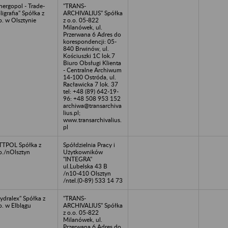
nergopol - Trade-
"TRANS-
ligrafia" Spółka z
ARCHIVALIUS" Spółka
o. w Olsztynie
z o.o. 05-822
Milanówek, ul.
Przerwana 6 Adres do
korespondencji: 05-
840 Brwinów, ul.
Kościuszki 1C lok.7
Biuro Obsługi Klienta
- Centralne Archiwum
14-100 Ostróda, ul.
Racławicka 7 lok. 37
tel: +48 (89) 642-19-
96: +48 508 953 152
archiwa@transarchiva
lius.pl;
www.transarchivalius.
pl
TTPOL Spółka z
Spółdzielnia Pracy i
o./nOlsztyn
Użytkowników
"INTEGRA"
ul.Lubelska 43 B
/n10-410 Olsztyn
/ntel.(0-89) 533 14 73
ydralex" Spółka z
"TRANS-
o. w Elblągu
ARCHIVALIUS" Spółka
z o.o. 05-822
Milanówek, ul.
Przerwana 6 Adres do