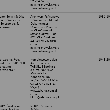
22 724 76 05,
apw.milanowek@wars
zawa.archiwa.gov.pl
biter-Serwis Spółka
Archiwum Państwowe
1996-19
o.o. w Warszawie,
w Warszawie Oddział
. Terespolska 4,
Dokumentacji
rszawa
Osobowej i Płacowej
w Milanówku, ul.
Stefana Okrzei 1, 05-
822 Milanówek, tel.
22 724 76 05, adres
e-mail:
apw.milanowek@wars
zawa.archiwa.gov.pl
ółdzielnia Pracy
Kompleksowe Usługi
1948-20
ndlowiec/n05-600
Archiwizacyjne
ójec,/nul.
TABULUS Spółka z
ółdzielcza 2
o.o. 96-200 Rawa
Mazowiecka,
Konopnica 102
tel./fax. 0-46 813-12-
03 tel. 0-46 813-11-
95(96)
www.tabulus.com.pl,
e-mail:
biuro@tabulus.com.pl
UP/nŚwidnicka
VERRENS finanse
bryka Urządzeń
Spółka z