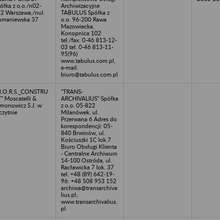
ółka z o.o./n02-
Archiwizacyjne
2 Warszawa,/nul.
TABULUS Spółka z
maniewska 37
o.o. 96-200 Rawa
Mazowiecka,
Konopnica 102
tel./fax. 0-46 813-12-
03 tel. 0-46 813-11-
95(96)
www.tabulus.com.pl,
e-mail:
biuro@tabulus.com.pl
M.O.R.S._CONSTRU
"TRANS-
" Moscatelli &
ARCHIVALIUS" Spółka
monowicz S.J. w
z o.o. 05-822
czytnie
Milanówek, ul.
Przerwana 6 Adres do
korespondencji: 05-
840 Brwinów, ul.
Kościuszki 1C lok.7
Biuro Obsługi Klienta
- Centralne Archiwum
14-100 Ostróda, ul.
Racławicka 7 lok. 37
tel: +48 (89) 642-19-
96: +48 508 953 152
archiwa@transarchiva
lius.pl;
www.transarchivalius.
pl