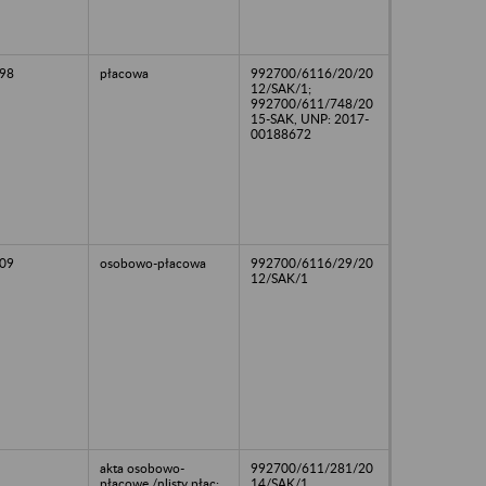
98
płacowa
992700/6116/20/20
12/SAK/1;
992700/611/748/20
15-SAK, UNP: 2017-
00188672
09
osobowo-płacowa
992700/6116/29/20
12/SAK/1
akta osobowo-
992700/611/281/20
płacowe,/nlisty płac:
14/SAK/1