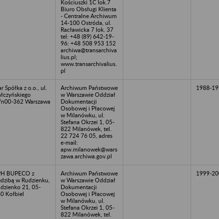
Kościuszki 1C lok.7
Biuro Obsługi Klienta
- Centralne Archiwum
14-100 Ostróda, ul.
Racławicka 7 lok. 37
tel: +48 (89) 642-19-
96: +48 508 953 152
archiwa@transarchiva
lius.pl;
www.transarchivalius.
pl
ar Spółka z o.o., ul.
Archiwum Państwowe
1988-19
łczyńskiego
w Warszawie Oddział
/n00-362 Warszawa
Dokumentacji
Osobowej i Płacowej
w Milanówku, ul.
Stefana Okrzei 1, 05-
822 Milanówek, tel.
22 724 76 05, adres
e-mail:
apw.milanowek@wars
zawa.archiwa.gov.pl
PH BUPECO z
Archiwum Państwowe
1999-20
edzibą w Rudzienku,
w Warszawie Oddział
dzienko 21, 05-
Dokumentacji
0 Kołbiel
Osobowej i Płacowej
w Milanówku, ul.
Stefana Okrzei 1, 05-
822 Milanówek, tel.