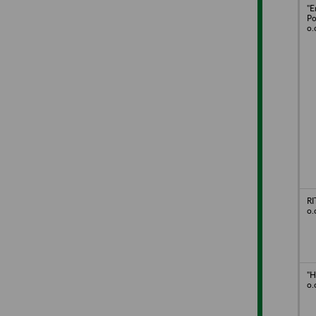
"E
Po
o.
RI
o.
"H
o.