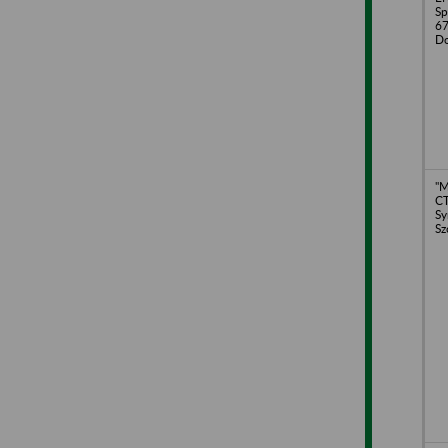
Sp
67
Do
"
CT
Sy
Sz