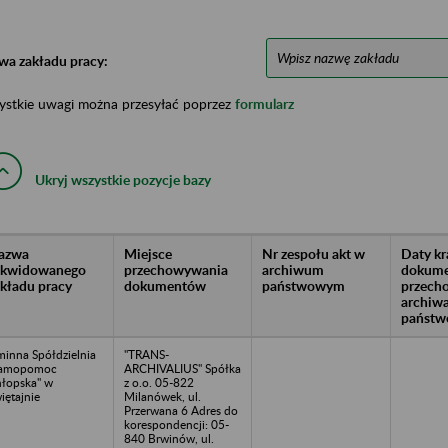
wa zakładu pracy:
ystkie uwagi można przesyłać poprzez
formularz
Ukryj wszystkie pozycje bazy
azwa
Miejsce
Nr zespołu akt w
Daty k
likwidowanego
przechowywania
archiwum
dokume
akładu pracy
dokumentów
państwowym
przech
archiw
państw
inna Spółdzielnia
"TRANS-
Samopomoc
ARCHIVALIUS" Spółka
łopska" w
z o.o. 05-822
iętajnie
Milanówek, ul.
Przerwana 6 Adres do
korespondencji: 05-
840 Brwinów, ul.