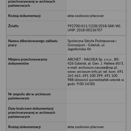
akta osobowo-płacowe
992700/611/1228/2018-SAK-WJ,
UNP: 2018-00136707
Społeczna Szkoła Podstawowa i
Gimnazjum - Gdańsk, ul.
Jagiellońska 46
ARCHET - NAUSEA Sp. z o.o., 80-
426 Gdańsk, al. Gen. J. Hallera 60/3,
e-mail: archiwum.nausea@wp.pl,
www: arciwum-info.pl; tel. kom. 691
261 661; 691 100 399; 691 100
988 (dzwonić poniedziałek-wtorek w
godz. 9:00-14:00)
akta osobowo-płacowe