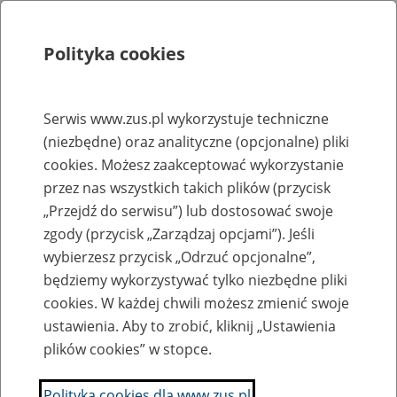
Polityka cookies
Szukaj
Menu
Serwis www.zus.pl wykorzystuje techniczne
(niezbędne) oraz analityczne (opcjonalne) pliki
Rejestry, ewidencje i archiwa
cookies. Możesz zaakceptować wykorzystanie
Baza zlikwidowanych lub
przez nas wszystkich takich plików (przycisk
„Przejdź do serwisu”) lub dostosować swoje
przekształconych zakładów pracy
zgody (przycisk „Zarządzaj opcjami”). Jeśli
wybierzesz przycisk „Odrzuć opcjonalne”,
Nazwa zakładu pracy:
będziemy wykorzystywać tylko niezbędne pliki
cookies. W każdej chwili możesz zmienić swoje
ustawienia. Aby to zrobić, kliknij „Ustawienia
plików cookies” w stopce.
SZUKAJ
Polityka cookies dla www.zus.pl