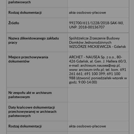
akta osobowo-płacowe
992700/611/1228/2018-SAK-WJ,
UNP: 2018-00136707
Spółdzielcze Zrzeszenie Budowy
Domków Jednorodzinnych
WZGÓRZE MICKIEWICZA - Gdańsk
ARCHET - NAUSEA Sp. z o.o., 80-
426 Gdańsk, al. Gen. J. Hallera 60/3,
e-mail: archiwum.nausea@wp.pl,
www: arciwum-info.pl; tel. kom. 691
261 661; 691 100 399; 691 100
988 (dzwonić poniedziałek-wtorek w
godz. 9:00-14:00)
akta osobowo-płacowe