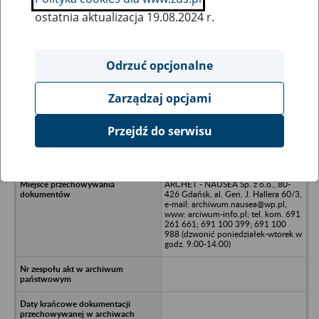
ostatnia aktualizacja 19.08.2024 r.
Wszystkie uwagi można przesyłać poprzez
formularz
Odrzuć opcjonalne
Zarządzaj opcjami
Ukryj wszystkie pozycje bazy
Przejdź do serwisu
Spółdzielnia Kółek Rolniczych (SKR)
Gronowo
ARCHET - NAUSEA Sp. z o.o., 80-
426 Gdańsk, al. Gen. J. Hallera 60/3,
e-mail: archiwum.nausea@wp.pl,
www: arciwum-info.pl; tel. kom. 691
261 661; 691 100 399; 691 100
988 (dzwonić poniedziałek-wtorek w
godz. 9:00-14:00)