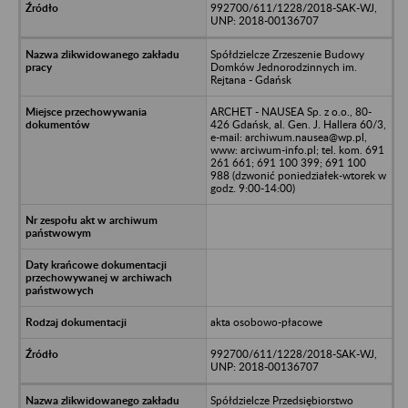
992700/611/1228/2018-SAK-WJ,
UNP: 2018-00136707
Spółdzielcze Zrzeszenie Budowy
Domków Jednorodzinnych im.
Rejtana - Gdańsk
ARCHET - NAUSEA Sp. z o.o., 80-
426 Gdańsk, al. Gen. J. Hallera 60/3,
e-mail: archiwum.nausea@wp.pl,
www: arciwum-info.pl; tel. kom. 691
261 661; 691 100 399; 691 100
988 (dzwonić poniedziałek-wtorek w
godz. 9:00-14:00)
akta osobowo-płacowe
992700/611/1228/2018-SAK-WJ,
UNP: 2018-00136707
Spółdzielcze Przedsiębiorstwo