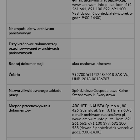
e-mail: archiwum.nausea@wp.pl,
www: arciwum-info.pl; tel. kom. 691
261 661; 691 100 399; 691 100
988 (dzwonić poniedziałek-wtorek w
godz. 9:00-14:00)
akta osobowo-płacowe
992700/611/1228/2018-SAK-WJ,
UNP: 2018-00136707
Spółdzielcze Gospodarstwo Rolne -
Szczodrowo k. Skaryszewa
ARCHET - NAUSEA Sp. z o.o., 80-
426 Gdańsk, al. Gen. J. Hallera 60/3,
e-mail: archiwum.nausea@wp.pl,
www: arciwum-info.pl; tel. kom. 691
261 661; 691 100 399; 691 100
988 (dzwonić poniedziałek-wtorek w
godz. 9:00-14:00)