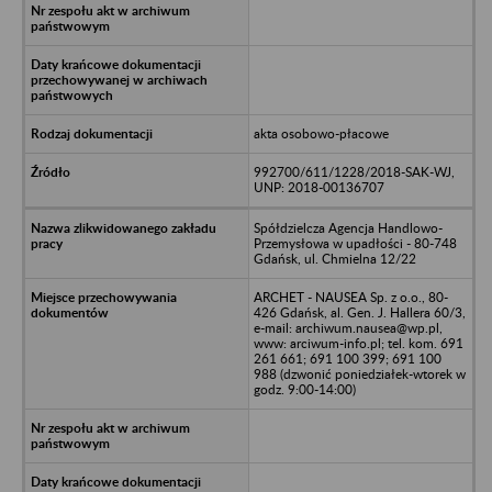
akta osobowo-płacowe
992700/611/1228/2018-SAK-WJ,
UNP: 2018-00136707
Spółdzielcza Agencja Handlowo-
Przemysłowa w upadłości - 80-748
Gdańsk, ul. Chmielna 12/22
ARCHET - NAUSEA Sp. z o.o., 80-
426 Gdańsk, al. Gen. J. Hallera 60/3,
e-mail: archiwum.nausea@wp.pl,
www: arciwum-info.pl; tel. kom. 691
261 661; 691 100 399; 691 100
988 (dzwonić poniedziałek-wtorek w
godz. 9:00-14:00)