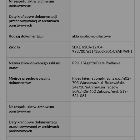
akta osobowo-płacowe
SEKE 610A-12/04 i
992700/611/1502/2014/SAK/WJ-1
PPUH "Agat"/nBiała Podlaska
Fides International/nSp. z o.o./n02-
703 Warszawa/nul. Bukowińska
24a/10/nArchiwum Taczów
50A,/n26-652 Zakrzew/ntel. 519-
581-061