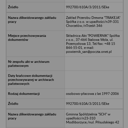
992700/610A/3/2011/SEke
Zakład Przerobu Drewna "TRAKEJA"
Spółka z o.o. w upadłości/n39-331
Chorzelów,/nTrześń 346
Składnica Akt "POWIERNIK" Spółka
z o.o., 37-464 Stalowa Wola, ul.
Przemysłowa 13, Tel/fax: +48 15
844-55-01, e-mail:
powiernik_san@poczta.onet.pl
osobowo-płacowa z lat 1997-2006
992700/610A/3/2011/SEke
Gminna Spółdzielnia "SCH" w
upadłości/n23-310
Modliborzyce,/nul. Piłsudskiego 42