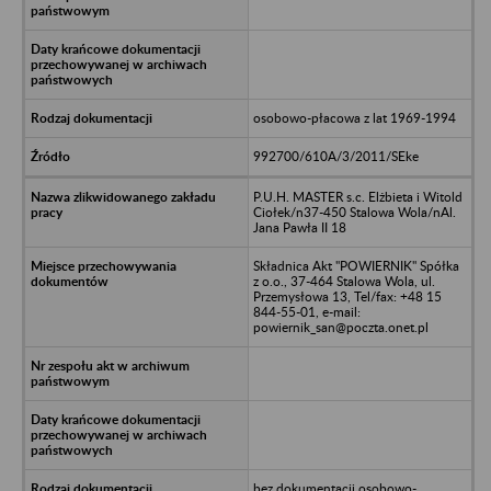
osobowo-płacowa z lat 1969-1994
992700/610A/3/2011/SEke
P.U.H. MASTER s.c. Elżbieta i Witold
Ciołek/n37-450 Stalowa Wola/nAl.
Jana Pawła II 18
Składnica Akt "POWIERNIK" Spółka
z o.o., 37-464 Stalowa Wola, ul.
Przemysłowa 13, Tel/fax: +48 15
844-55-01, e-mail:
powiernik_san@poczta.onet.pl
bez dokumentacji osobowo-