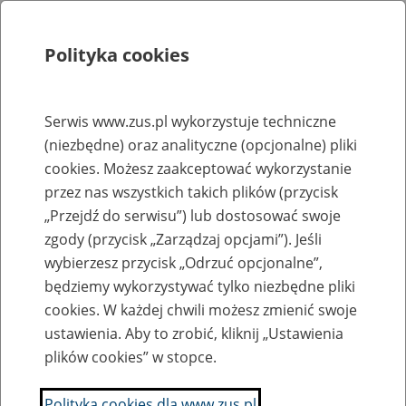
Polityka cookies
Szukaj
Menu
Serwis www.zus.pl wykorzystuje techniczne
(niezbędne) oraz analityczne (opcjonalne) pliki
Rejestry, ewidencje i archiwa
cookies. Możesz zaakceptować wykorzystanie
Baza zlikwidowanych lub
przez nas wszystkich takich plików (przycisk
„Przejdź do serwisu”) lub dostosować swoje
przekształconych zakładów pracy
zgody (przycisk „Zarządzaj opcjami”). Jeśli
wybierzesz przycisk „Odrzuć opcjonalne”,
Nazwa zakładu pracy:
będziemy wykorzystywać tylko niezbędne pliki
cookies. W każdej chwili możesz zmienić swoje
ustawienia. Aby to zrobić, kliknij „Ustawienia
plików cookies” w stopce.
SZUKAJ
Polityka cookies dla www.zus.pl