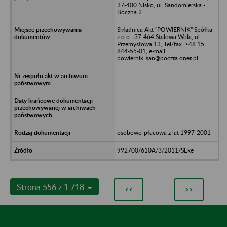
37-400 Nisko, ul. Sandomierska -
Boczna 2
Składnica Akt "POWIERNIK" Spółka
z o.o., 37-464 Stalowa Wola, ul.
Przemysłowa 13, Tel/fax: +48 15
844-55-01, e-mail:
powiernik_san@poczta.onet.pl
osobowo-płacowa z lat 1997-2001
992700/610A/3/2011/SEke
Strona 556 z 1 718
<<
>>