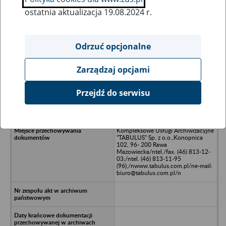
ostatnia aktualizacja 19.08.2024 r.
Wszystkie uwagi można przesyłać poprzez
formularz
Odrzuć opcjonalne
Zarządzaj opcjami
Ukryj wszystkie pozycje bazy
Przejdź do serwisu
WAN TV Spółka z o.o./n02-531
Warszawa,/nul. Łowicka 62
Kompleksowe Usługi Archiwizacyjne
"TABULUS" Sp. z o.o.,Konopnica
102, 96- 200 Rawa
Mazowiecka/ntel./fax. (46) 813-12-
03;/ntel. (46) 813-11-95
(96),/nwww.tabulus.com.pl/ne-mail:
biuro@tabulus.com.pl/n