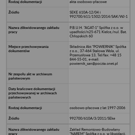
akta osobowo-płacowe
SEKE 610A-12/04 i
992700/611/1502/2014/SAK/WJ-1
P.B.U.H. "AGAT-1" Spółka z o.o. w
upadłości/n25-671 Kielce,/nul. Bat.
Chłopskich 60
Składnica Akt "POWIERNIK" Spółka
z o.o., 37-464 Stalowa Wola, ul.
Przemysłowa 13, Tel/fax: +48 15
844-55-01, e-mail:
powiernik_san@poczta.onet.pl
osobowo-płacowa z lat 1997-2006
992700/610A/3/2011/SEke
Zakład Remontowo-Budowlany
"NAREM" Spółka z o.o. w likwidacji,