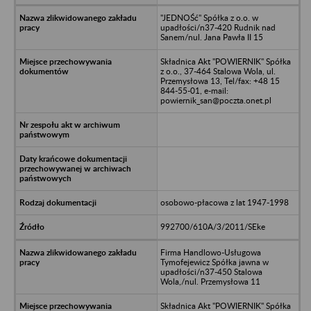
"JEDNOŚć" Spółka z o.o. w
upadłości/n37-420 Rudnik nad
Sanem/nul. Jana Pawła II 15
Składnica Akt "POWIERNIK" Spółka
z o.o., 37-464 Stalowa Wola, ul.
Przemysłowa 13, Tel/fax: +48 15
844-55-01, e-mail:
powiernik_san@poczta.onet.pl
osobowo-płacowa z lat 1947-1998
992700/610A/3/2011/SEke
Firma Handlowo-Usługowa
Tymofejewicz Spółka jawna w
upadłości/n37-450 Stalowa
Wola,/nul. Przemysłowa 11
Składnica Akt "POWIERNIK" Spółka