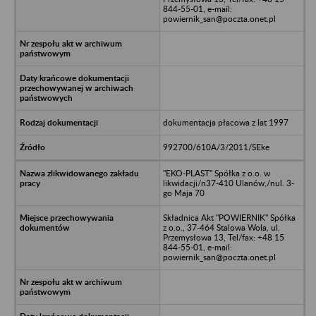
844-55-01, e-mail:
powiernik_san@poczta.onet.pl
dokumentacja płacowa z lat 1997
992700/610A/3/2011/SEke
"EKO-PLAST" Spółka z o.o. w
likwidacji/n37-410 Ulanów,/nul. 3-
go Maja 70
Składnica Akt "POWIERNIK" Spółka
z o.o., 37-464 Stalowa Wola, ul.
Przemysłowa 13, Tel/fax: +48 15
844-55-01, e-mail:
powiernik_san@poczta.onet.pl