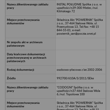
INSTAL POŁUDNIE Spółka z o.o. w
upadłości/n39-300 Mielec,/nul.
Kilińskiego 72
Składnica Akt "POWIERNIK" Spółka
z o.o., 37-464 Stalowa Wola, ul.
Przemysłowa 13, Tel/fax: +48 15
844-55-01, e-mail:
powiernik_san@poczta.onet.pl
osobowo-płacowa z lat 2002-2006
992700/610A/3/2011/SEke
"CODOGNI" Spółka z o.o. w
upadłości/n37-464 Stalowa Wola
6,/nul. Topolowa 100
Składnica Akt "POWIERNIK" Spółka
z o.o., 37-464 Stalowa Wola, ul.
Przemysłowa 13, Tel/fax: +48 15