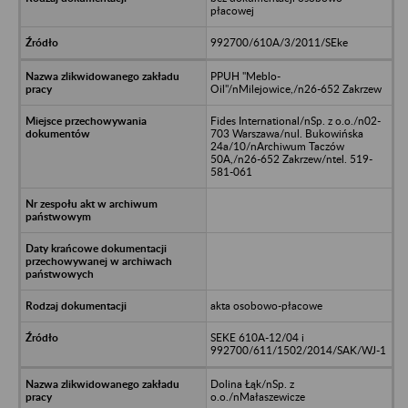
płacowej
992700/610A/3/2011/SEke
PPUH "Meblo-
Oil"/nMilejowice,/n26-652 Zakrzew
Fides International/nSp. z o.o./n02-
703 Warszawa/nul. Bukowińska
24a/10/nArchiwum Taczów
50A,/n26-652 Zakrzew/ntel. 519-
581-061
akta osobowo-płacowe
SEKE 610A-12/04 i
992700/611/1502/2014/SAK/WJ-1
Dolina Łąk/nSp. z
o.o./nMałaszewicze