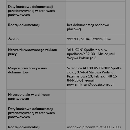
bez dokumentacji osobowo-
płacowej
992700/610A/3/2011/SEke
"ALUKON" Spółka z o.o. w
upadłości/n39-301 Mielec,/nul.
Wojska Polskiego 3
Składnica Akt "POWIERNIK" Spółka
z o.o., 37-464 Stalowa Wola, ul.
Przemysłowa 13, Tel/fax: +48 15
844-55-01, e-mail:
powiernik_san@poczta.onet.pl
osobowo-płacowa z lat 2000-2008