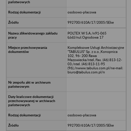
osobowo-płacowa
992700/610A/17/2005/SEke
POLTEX W S.A./n91-065
Łódź/nul.Ogrodowa 17
Kompleksowe Usługi Archiwizacyjne
"TABULUS" Sp. z o.o.,Konopnica
102, 96- 200 Rawa
Mazowiecka/ntel./fax. (46) 813-12-
03;/ntel. (46) 813-11-95
(96),/nwww.tabulus.com.pl/ne-mail:
biuro@tabulus.com.pl/n
osobowo-płacowa
992700/610A/17/2005/SEke