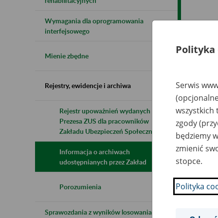
rehabilitacyjnych
Wymagania dla oprogramowania
Naz
interfejsowego
Polityka
Wsz
Mienie zbędne
Serwis www.
Rejestry, ewidencje i archiwa
(opcjonalne
wszystkich 
Rejestr upoważnień wydanych przez
Prezesa ZUS dla pracowników
zgody (przy
Zakładu Ubezpieczeń Społecznych
będziemy wy
zmienić swo
Informacja o archiwach
stopce.
udostępnianych przez Zakład
Polityka co
Porozumienia
Sprawozdania z wyników losowania do