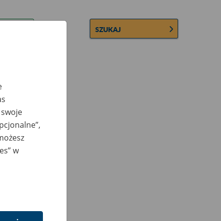
SZUKAJ
e
as
 swoje
opcjonalne”,
 możesz
ies” w