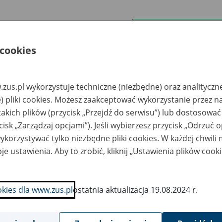
wa zakładu pracy:
 cookies
ystkie uwagi można przesyłać poprzez
formularz
zus.pl wykorzystuje techniczne (niezbędne) oraz analityczn
Wyświetl wszystkie
) pliki cookies. Możesz zaakceptować wykorzystanie przez n
takich plików (przycisk „Przejdź do serwisu”) lub dostosować
cisk „Zarządzaj opcjami”). Jeśli wybierzesz przycisk „Odrzuć 
korzystywać tylko niezbędne pliki cookies. W każdej chwili
je ustawienia. Aby to zrobić, kliknij „Ustawienia plików cook
okies dla www.zus.pl
ostatnia aktualizacja 19.08.2024 r.