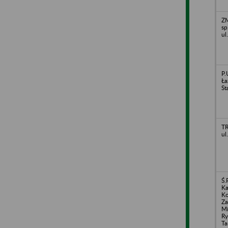
ZM
sp
ul
P.
Ła
St
TR
ul
Ś.
Ka
Ko
Za
M
Ry
Ta