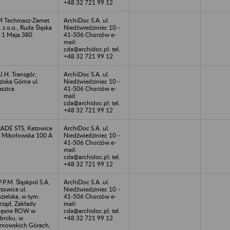
+48 32 721 99 12
 Techmasz-Zamet
ArchiDoc S.A. ul.
. z o.o., Ruda Śląska
Niedźwiedziniec 10 -
. 1 Maja 380
41-506 Chorzów e-
mail:
cda@archidoc.pl; tel.
+48 32 721 99 12
U.H. Transgór,
ArchiDoc S.A. ul.
ziska Górne ul.
Niedźwiedziniec 10 -
aszica
41-506 Chorzów e-
mail:
cda@archidoc.pl; tel.
+48 32 721 99 12
ADE STS, Katowice
ArchiDoc S.A. ul.
. Mikołowska 100 A
Niedźwiedziniec 10 -
41-506 Chorzów e-
mail:
cda@archidoc.pl; tel.
+48 32 721 99 12
P.P.M. Śląskpol S.A,
ArchiDoc S.A. ul.
towice ul.
Niedźwiedziniec 10 -
zielska, w tym:
41-506 Chorzów e-
rząd, Zakłady
mail:
ięsne ROW w
cda@archidoc.pl; tel.
bniku, w
+48 32 721 99 12
rnowskich Górach,