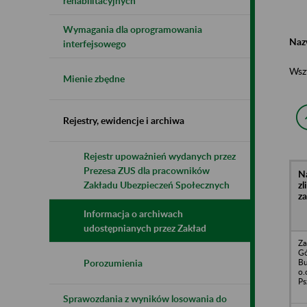
rehabilitacyjnych
Wymagania dla oprogramowania
Naz
interfejsowego
Wsz
Mienie zbędne
Rejestry, ewidencje i archiwa
Rejestr upoważnień wydanych przez
Prezesa ZUS dla pracowników
N
z
Zakładu Ubezpieczeń Społecznych
z
Informacja o archiwach
udostępnianych przez Zakład
Za
Gó
Bu
Porozumienia
o.
Ps
Sprawozdania z wyników losowania do