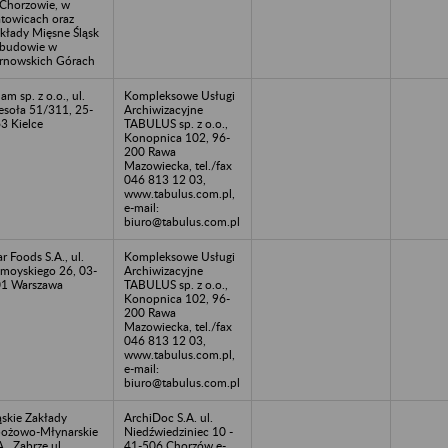
Chorzowie, w
towicach oraz
kłady Mięsne Śląsk
budowie w
rnowskich Górach
am sp. z o.o., ul.
Kompleksowe Usługi
soła 51/311, 25-
Archiwizacyjne
3 Kielce
TABULUS sp. z o.o.,
Konopnica 102, 96-
200 Rawa
Mazowiecka, tel./fax
046 813 12 03,
www.tabulus.com.pl,
e-mail:
biuro@tabulus.com.pl
ar Foods S.A., ul.
Kompleksowe Usługi
moyskiego 26, 03-
Archiwizacyjne
1 Warszawa
TABULUS sp. z o.o.,
Konopnica 102, 96-
200 Rawa
Mazowiecka, tel./fax
046 813 12 03,
www.tabulus.com.pl,
e-mail:
biuro@tabulus.com.pl
ąskie Zakłady
ArchiDoc S.A. ul.
ożowo-Młynarskie
Niedźwiedziniec 10 -
A., Zabrze ul.
41-506 Chorzów e-