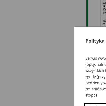
Ob
Bu
Ka
Wa
Do
Ch
80
Polityka
Serwis www.
Wo
Pr
(opcjonalne
B
Te
wszystkich 
zgody (przy
będziemy wy
UN
z 
zmienić swo
Ar
stopce.