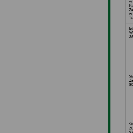
w 
Ka
Za
w 
Ta
Ed
We
36
St
Za
80
Śl
Zb
S.