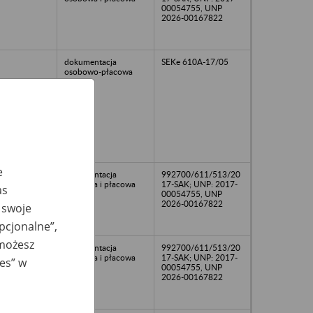
00054755, UNP
2026-00167822
dokumentacja
SEKe 610A-17/05
osobowo-płacowa
e
dokumentacja
992700/611/513/20
osobowa i płacowa
17-SAK; UNP: 2017-
as
00054755, UNP
2026-00167822
 swoje
opcjonalne”,
 możesz
dokumentacja
992700/611/513/20
osobowa i płacowa
17-SAK; UNP: 2017-
ies” w
00054755, UNP
2026-00167822