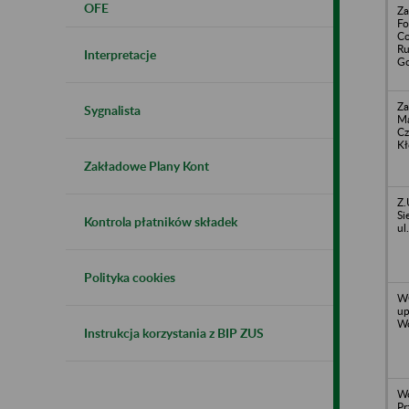
OFE
Za
Fo
Co
Ru
Interpretacje
Go
Za
Sygnalista
Ma
Cz
Kł
Zakładowe Plany Kont
Z.
Si
Kontrola płatników składek
ul
Polityka cookies
W
up
Wo
Instrukcja korzystania z BIP ZUS
Wo
Pr