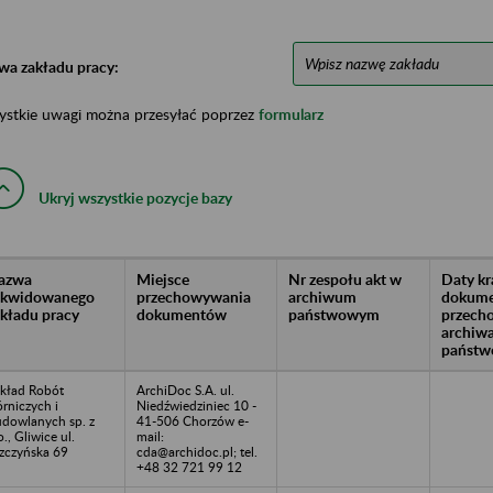
wa zakładu pracy:
ystkie uwagi można przesyłać poprzez
formularz
Ukryj wszystkie pozycje bazy
azwa
Miejsce
Nr zespołu akt w
Daty k
likwidowanego
przechowywania
archiwum
dokume
akładu pracy
dokumentów
państwowym
przech
archiw
państw
kład Robót
ArchiDoc S.A. ul.
rniczych i
Niedźwiedziniec 10 -
dowlanych sp. z
41-506 Chorzów e-
o., Gliwice ul.
mail:
zczyńska 69
cda@archidoc.pl; tel.
+48 32 721 99 12