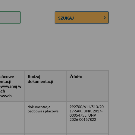
SZUKAJ
rańcowe
Rodzaj
Źródło
ntacji
dokumentacji
owywanej w
ach
owych
dokumentacja
992700/611/513/20
osobowa i płacowa
17-SAK; UNP: 2017-
00054755, UNP
2026-00167822