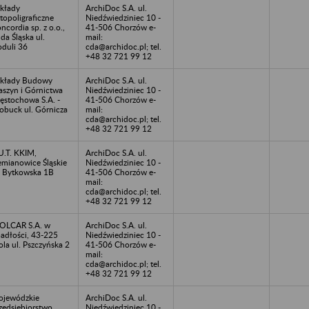
kłady
ArchiDoc S.A. ul.
topoligraficzne
Niedźwiedziniec 10 -
ncordia sp. z o.o.,
41-506 Chorzów e-
da Śląska ul.
mail:
duli 36
cda@archidoc.pl; tel.
+48 32 721 99 12
kłady Budowy
ArchiDoc S.A. ul.
szyn i Górnictwa
Niedźwiedziniec 10 -
ęstochowa S.A. -
41-506 Chorzów e-
obuck ul. Górnicza
mail:
cda@archidoc.pl; tel.
+48 32 721 99 12
U.T. KKIM,
ArchiDoc S.A. ul.
emianowice Śląskie
Niedźwiedziniec 10 -
. Bytkowska 1B
41-506 Chorzów e-
mail:
cda@archidoc.pl; tel.
+48 32 721 99 12
OLCAR S.A. w
ArchiDoc S.A. ul.
adłości, 43-225
Niedźwiedziniec 10 -
la ul. Pszczyńska 2
41-506 Chorzów e-
mail:
cda@archidoc.pl; tel.
+48 32 721 99 12
jewódzkie
ArchiDoc S.A. ul.
zedsiębiorstwo
Niedźwiedziniec 10 -