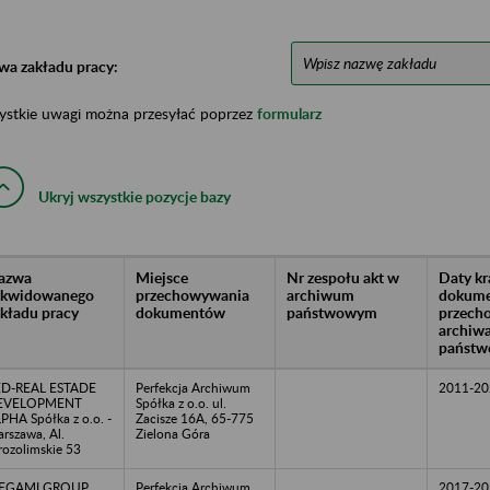
wa zakładu pracy:
ystkie uwagi można przesyłać poprzez
formularz
Ukryj wszystkie pozycje bazy
azwa
Miejsce
Nr zespołu akt w
Daty k
likwidowanego
przechowywania
archiwum
dokume
akładu pracy
dokumentów
państwowym
przech
archiw
państw
ED-REAL ESTADE
Perfekcja Archiwum
2011-20
EVELOPMENT
Spółka z o.o. ul.
PHA Spółka z o.o. -
Zacisze 16A, 65-775
rszawa, Al.
Zielona Góra
rozolimskie 53
EGAMI GROUP
Perfekcja Archiwum
2017-20