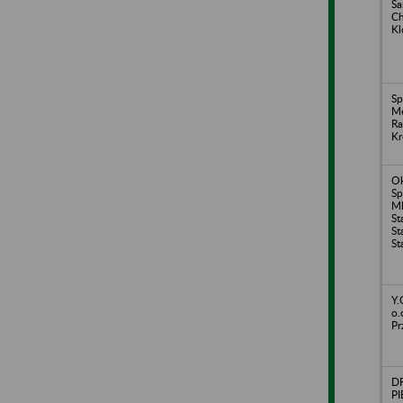
S
Ch
Kl
Sp
Me
Ra
Kr
O
Sp
Ml
St
St
St
Y.
o.
Pr
D
PI