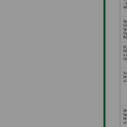
- 
Wo
Sp
G
Sp
Op
Ro
EL
NU
o.
Gł
Ju
li
ul
Sk
Sp
li
ul