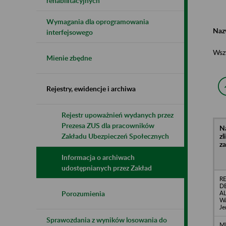
rehabilitacyjnych
Wymagania dla oprogramowania
Naz
interfejsowego
Wsz
Mienie zbędne
Rejestry, ewidencje i archiwa
Rejestr upoważnień wydanych przez
Prezesa ZUS dla pracowników
N
z
Zakładu Ubezpieczeń Społecznych
z
Informacja o archiwach
udostępnianych przez Zakład
R
D
AL
Porozumienia
Wa
Je
Sprawozdania z wyników losowania do
M