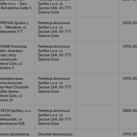
ółka z o.o. - Żary,
Spółka z o.o. ul.
. Bohaterów Getta 5
Zacisze 16A, 65-775
Zielona Góra
PROVIA Spółka z
Perfekcja Archiwum
2010-20
o. - Warszawa, ul.
Spółka z o.o. ul.
iętojerska 5/7
Zacisze 16A, 65-775
Zielona Góra
OMAR Produkcja
Perfekcja Archiwum
1992-20
bli i Aranżacji
Spółka z o.o. ul.
ętrz Jerzy
Zacisze 16A, 65-775
czmarczyk -
Zielona Góra
elona Góra, ul.
tników 5
zedsiębiorstwo
Perfekcja Archiwum
1995-20
rmaceutyczne
Spółka z o.o. ul.
ta-Med Chudziski
Zacisze 16A, 65-775
ółka Jawna -
Zielona Góra
elona Góra, ul.
cisze 16
-TECH Spółka z o.o.
Perfekcja Archiwum
2009-20
Gorzów
Spółka z o.o. ul.
elkopolski, ul.
Zacisze 16A, 65-775
emcewicza 41B
Zielona Góra
inna Spółdzielnia
Ośrodek Archiwizacji i
1995-20