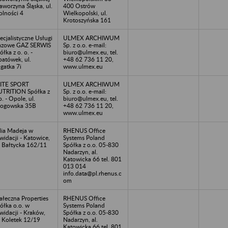
Jaworzyna Śląska, ul.
400 Ostrów
lności 4
Wielkopolski, ul.
Krotoszyńska 161
ecjalistyczne Usługi
ULMEX ARCHIWUM
azowe GAZ SERWIS
Sp. z o.o. e-mail:
ółka z o. o. -
biuro@ulmex.eu, tel.
atówek, ul.
+48 62 736 11 20,
gatka 7i
www.ulmex.eu
ITE SPORT
ULMEX ARCHIWUM
TRITION Spółka z
Sp. z o.o. e-mail:
o. - Opole, ul.
biuro@ulmex.eu, tel.
ogowska 35B
+48 62 736 11 20,
www.ulmex.eu
lia Madeja w
RHENUS Office
kwidacji - Katowice,
Systems Poland
. Bałtycka 162/11
Spółka z o.o. 05-830
Nadarzyn, al.
Katowicka 66 tel. 801
013 014
info.data@pl.rhenus.c
om
ałeczna Properties
RHENUS Office
ółka o.o. w
Systems Poland
kwidacji - Kraków,
Spółka z o.o. 05-830
. Koletek 12/19
Nadarzyn, al.
Katowicka 66 tel. 801