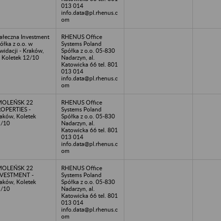
013 014
info.data@pl.rhenus.c
om
ałeczna Investment
RHENUS Office
ółka z o.o. w
Systems Poland
kwidacji - Kraków,
Spółka z o.o. 05-830
. Koletek 12/10
Nadarzyn, al.
Katowicka 66 tel. 801
013 014
info.data@pl.rhenus.c
om
MOLEŃSK 22
RHENUS Office
OPERTIES -
Systems Poland
aków, Koletek
Spółka z o.o. 05-830
2/10
Nadarzyn, al.
Katowicka 66 tel. 801
013 014
info.data@pl.rhenus.c
om
MOLEŃSK 22
RHENUS Office
NVESTMENT -
Systems Poland
aków, Koletek
Spółka z o.o. 05-830
2/10
Nadarzyn, al.
Katowicka 66 tel. 801
013 014
info.data@pl.rhenus.c
om