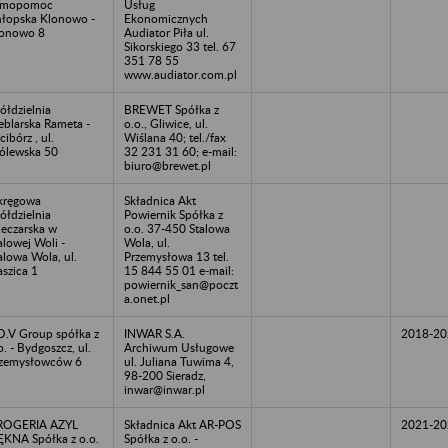
amopomoc
Usług
łopska Klonowo -
Ekonomicznych
onowo 8
Audiator Piła ul.
Sikorskiego 33 tel. 67
351 78 55
www.audiator.com.pl
ółdzielnia
BREWET Spółka z
blarska Rameta -
o.o., Gliwice, ul.
cibórz , ul.
Wiślana 40; tel./fax
ólewska 50
32 231 31 60; e-mail:
biuro@brewet.pl
kręgowa
Składnica Akt
ółdzielnia
Powiernik Spółka z
eczarska w
o.o. 37-450 Stalowa
alowej Woli -
Wola, ul.
alowa Wola, ul.
Przemysłowa 13 tel.
aszica 1
15 844 55 01 e-mail:
powiernik_san@poczt
a.onet.pl
O.V Group spółka z
INWAR S.A.
2018-20
o. - Bydgoszcz, ul.
Archiwum Usługowe
zemysłowców 6
ul. Juliana Tuwima 4,
98-200 Sieradz,
inwar@inwar.pl
ROGERIA AZYL
Składnica Akt AR-POS
2021-20
ĘKNA Spółka z o.o.
Spółka z o.o. -