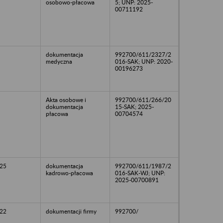
osobowo-płacowa
5; UNP: 2025-
00711192
dokumentacja
992700/611/2327/2
medyczna
016-SAK; UNP: 2020-
00196273
Akta osobowe i
992700/611/266/20
dokumentacja
15-SAK; 2025-
płacowa
00704574
25
dokumentacja
992700/611/1987/2
kadrowo-płacowa
016-SAK-WJ; UNP:
2025-00700891
22
dokumentacji firmy
992700/