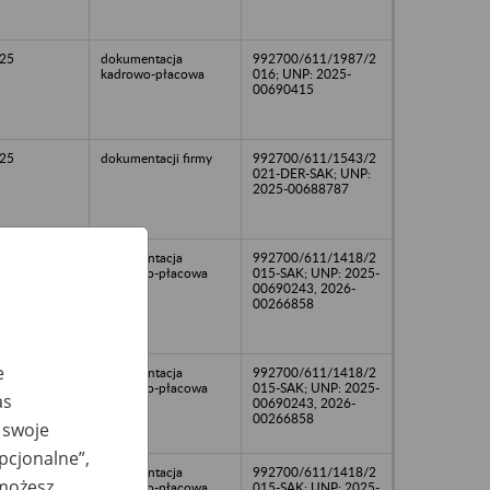
25
dokumentacja
992700/611/1987/2
kadrowo-płacowa
016; UNP: 2025-
00690415
25
dokumentacji firmy
992700/611/1543/2
021-DER-SAK; UNP:
2025-00688787
dokumentacja
992700/611/1418/2
osobowo-płacowa
015-SAK; UNP: 2025-
00690243, 2026-
00266858
e
dokumentacja
992700/611/1418/2
osobowo-płacowa
015-SAK; UNP: 2025-
as
00690243, 2026-
00266858
 swoje
opcjonalne”,
dokumentacja
992700/611/1418/2
 możesz
osobowo-płacowa
015-SAK; UNP: 2025-