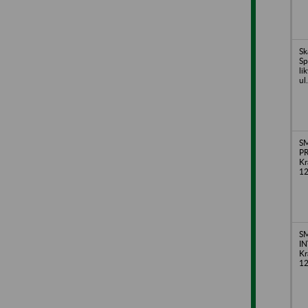
Sk
Sp
li
ul
S
PR
Kr
1
S
I
Kr
1