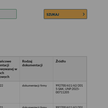
SZUKAJ
rańcowe
Rodzaj
Źródło
ntacji
dokumentacji
owywanej w
ach
owych
22
dokumentacji firmy
992700/611/62/201
5-SAK; UNP:2025-
00711205
21
dokumentacji firmy
992700/611/62/201