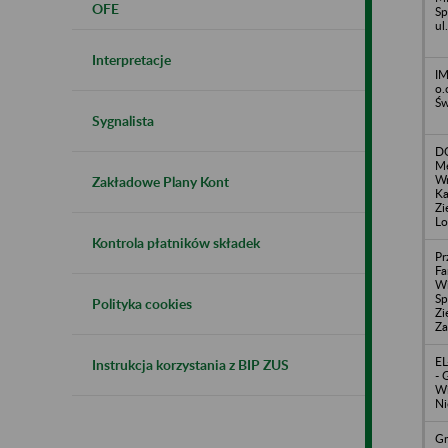
OFE
Sp
ul
Interpretacje
IM
o.
Św
Sygnalista
D
Me
Wn
Zakładowe Plany Kont
Ka
Zi
Lo
Kontrola płatników składek
Pr
Fa
Wi
Sp
Polityka cookies
Zi
Za
EL
Instrukcja korzystania z BIP ZUS
- 
Wi
Ni
Gm