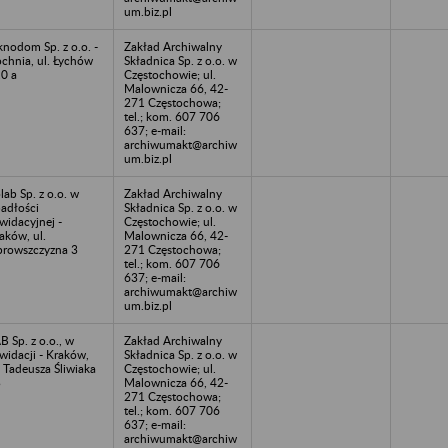
um.biz.pl
nodom Sp. z o.o. -
Zakład Archiwalny
chnia, ul. Łychów
Składnica Sp. z o.o. w
0 a
Częstochowie; ul.
Malownicza 66, 42-
271 Częstochowa;
tel.; kom. 607 706
637; e-mail:
archiwumakt@archiw
um.biz.pl
lab Sp. z o.o. w
Zakład Archiwalny
adłości
Składnica Sp. z o.o. w
kwidacyjnej -
Częstochowie; ul.
aków, ul.
Malownicza 66, 42-
browszczyzna 3
271 Częstochowa;
tel.; kom. 607 706
637; e-mail:
archiwumakt@archiw
um.biz.pl
B Sp. z o.o., w
Zakład Archiwalny
kwidacji - Kraków,
Składnica Sp. z o.o. w
. Tadeusza Śliwiaka
Częstochowie; ul.
3
Malownicza 66, 42-
271 Częstochowa;
tel.; kom. 607 706
637; e-mail:
archiwumakt@archiw