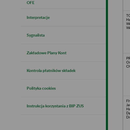
OFE
TO
Interpretacje
Ha
Wo
We
Sygnalista
Zakładowe Plany Kont
PR
Oś
C
Kontrola płatników składek
Polityka cookies
F
Ja
Instrukcja korzystania z BIP ZUS
Ha
Dę
D