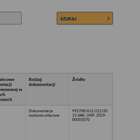
SZUKAJ
rańcowe
Rodzaj
Źródło
ntacji
dokumentacji
owywanej w
ach
owych
Dokumentacja
992700/611/212/20
osobowo-płacowa
15-SAK; UNP: 2019-
00055070