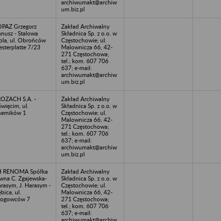
archiwumakt@archiw
um.biz.pl
PAZ Grzegorz
Zakład Archiwalny
nusz - Stalowa
Składnica Sp. z o.o. w
la, ul. Obrońców
Częstochowie; ul.
sterplatte 7/23
Malownicza 66, 42-
271 Częstochowa;
tel.; kom. 607 706
637; e-mail:
archiwumakt@archiw
um.biz.pl
OZACH S.A. -
Zakład Archiwalny
więcim, ul.
Składnica Sp. z o.o. w
hemików 1
Częstochowie; ul.
Malownicza 66, 42-
271 Częstochowa;
tel.; kom. 607 706
637; e-mail:
archiwumakt@archiw
um.biz.pl
H RENOMA Spółka
Zakład Archiwalny
wna C. Zgajewska-
Składnica Sp. z o.o. w
rasym, J. Harasym -
Częstochowie; ul.
bica, ul.
Malownicza 66, 42-
rogowców 7
271 Częstochowa;
tel.; kom. 607 706
637; e-mail:
archiwumakt@archiw