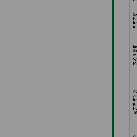
Sp
Kr
li
Kr
In
Sp
w 
Wa
Mo
A
z 
li
Kr
Ko
18
Au