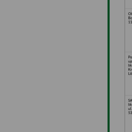
Ok
Bo
11
Po
up
li
Kr
Li
SA
li
ul
5