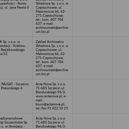
upadłości - Nowy
Składnica Sp. z o.o. w
cz, ul. Jana Pawła II
Częstochowie; ul.
3
Malownicza 66, 42-
271 Częstochowa;
tel.; kom. 607 706
637; e-mail:
archiwumakt@archiw
um.biz.pl
K Sp. z o.o. w
Zakład Archiwalny
kwidacji - Kraków,
Składnica Sp. z o.o. w
. Radzikowskiego
Częstochowie; ul.
a/52
Malownicza 66, 42-
271 Częstochowa;
tel.; kom. 607 706
637; e-mail:
archiwumakt@archiw
um.biz.pl
 RAJSAT - Szczecin,
Acta Nova Sp. z o.o.
. Piskorskiego 6
71-685 Szczecin ul.
Bandurskiego 96/3;
www.actanova.pl; e-
mail:
biuro@actanova.pl;
tel./fax 91 422 33 25
ędzynarodowe
Acta Nova Sp. z o.o.
rgi Szczecińskie Sp.
71-685 Szczecin ul.
o.o. w likwidacji -
Bandurskiego 96/3;