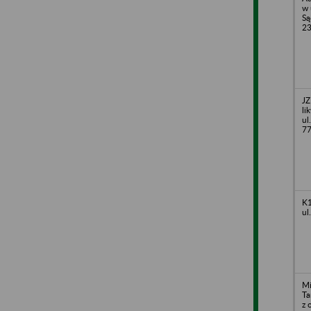
w 
Są
2
JZ
li
ul
77
K1
ul
Mi
Ta
z 