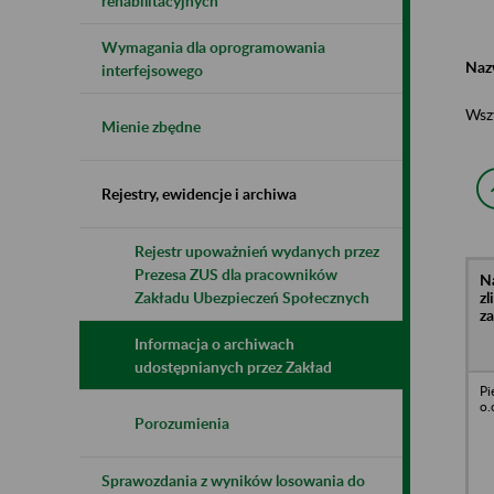
rehabilitacyjnych
Wymagania dla oprogramowania
Naz
interfejsowego
Wsz
Mienie zbędne
Rejestry, ewidencje i archiwa
Rejestr upoważnień wydanych przez
Prezesa ZUS dla pracowników
N
z
Zakładu Ubezpieczeń Społecznych
z
Informacja o archiwach
udostępnianych przez Zakład
Pi
o.
Porozumienia
Sprawozdania z wyników losowania do