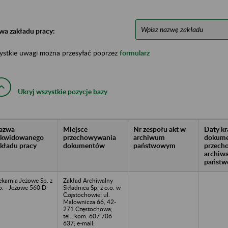
wa zakładu pracy:
ystkie uwagi można przesyłać poprzez
formularz
Ukryj wszystkie pozycje bazy
azwa
Miejsce
Nr zespołu akt w
Daty k
likwidowanego
przechowywania
archiwum
dokume
akładu pracy
dokumentów
państwowym
przech
archiw
państw
ekarnia Jeżowe Sp. z
Zakład Archiwalny
o. - Jeżowe 560 D
Składnica Sp. z o.o. w
Częstochowie; ul.
Malownicza 66, 42-
271 Częstochowa;
tel.; kom. 607 706
637; e-mail: