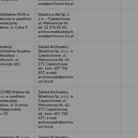
owa@archiwum.biz.pl
ółdzielnia MUSI w
Składnica Akt Sp. z
akowie w upadłości
o.o. – Częstochowa,
kwidacyjnej -
ul. Malownicza 66;
aków, ul. Celna 9
tel. 12 376 83 65;
archiwumaktczestoch
owa@archiwum.biz.pl
terakcja
Zakład Archiwalny
ółdzielnia Socjalna
Składnica Sp. z o.o. w
likwidacji -
Częstochowie; ul.
łbrzych, ul.
Malownicza 66, 42-
niuszki 661
271 Częstochowa;
tel.; kom. 607 706
637; e-mail:
archiwumakt@archiw
um.biz.pl
CCORD Kraków Sp.
Zakład Archiwalny
o.o. w upadłości
Składnica Sp. z o.o. w
kwidacyjnej -
Częstochowie; ul.
aków, ul. Kuźnicy
Malownicza 66, 42-
łłątajowskiej
271 Częstochowa;
c/32
tel.; kom. 607 706
637; e-mail:
archiwumakt@archiw
um.biz.pl
togoplus Sp. z o.o.
Zakład Archiwalny