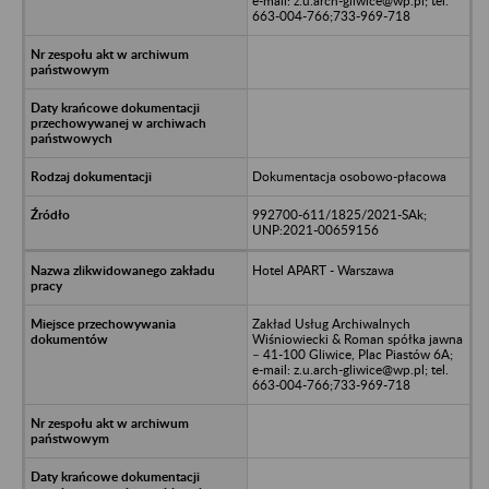
e-mail: z.u.arch-gliwice@wp.pl; tel.
663-004-766;733-969-718
Dokumentacja osobowo-płacowa
992700-611/1825/2021-SAk;
UNP:2021-00659156
Hotel APART - Warszawa
Zakład Usług Archiwalnych
Wiśniowiecki & Roman spółka jawna
– 41-100 Gliwice, Plac Piastów 6A;
e-mail: z.u.arch-gliwice@wp.pl; tel.
663-004-766;733-969-718