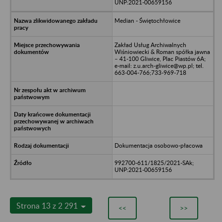
UNP:2021-00659156
Median - Świętochłowice
Zakład Usług Archiwalnych
Wiśniowiecki & Roman spółka jawna
– 41-100 Gliwice, Plac Piastów 6A;
e-mail: z.u.arch-gliwice@wp.pl; tel.
663-004-766;733-969-718
Dokumentacja osobowo-płacowa
992700-611/1825/2021-SAk;
UNP:2021-00659156
Strona 13 z 2 291
<<
>>