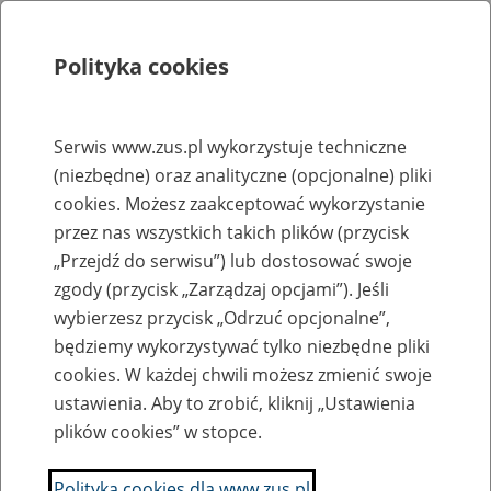
Polityka cookies
Szukaj
Menu
Serwis www.zus.pl wykorzystuje techniczne
(niezbędne) oraz analityczne (opcjonalne) pliki
Rejestry, ewidencje i archiwa
cookies. Możesz zaakceptować wykorzystanie
Baza zlikwidowanych lub
przez nas wszystkich takich plików (przycisk
„Przejdź do serwisu”) lub dostosować swoje
przekształconych zakładów pracy
zgody (przycisk „Zarządzaj opcjami”). Jeśli
wybierzesz przycisk „Odrzuć opcjonalne”,
Nazwa zakładu pracy:
będziemy wykorzystywać tylko niezbędne pliki
cookies. W każdej chwili możesz zmienić swoje
ustawienia. Aby to zrobić, kliknij „Ustawienia
plików cookies” w stopce.
SZUKAJ
Polityka cookies dla www.zus.pl