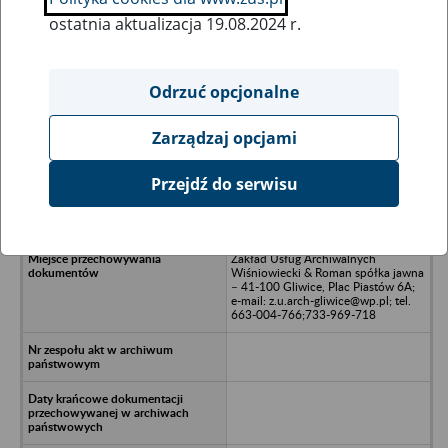
ostatnia aktualizacja 19.08.2024 r.
Wszystkie uwagi można przesyłać poprzez
formularz
Odrzuć opcjonalne
Zarządzaj opcjami
Ukryj wszystkie pozycje bazy
Przejdź do serwisu
Meraster - Zabrze
Zakład Usług Archiwalnych
Wiśniowiecki & Roman spółka jawna
– 41-100 Gliwice, Plac Piastów 6A;
e-mail: z.u.arch-gliwice@wp.pl; tel.
663-004-766;733-969-718