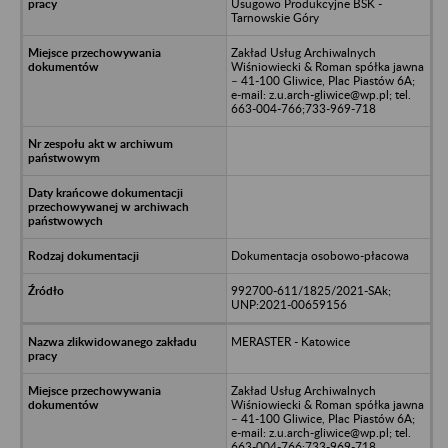
Usugowo Produkcyjne BSK -
Tarnowskie Góry
Zakład Usług Archiwalnych
Wiśniowiecki & Roman spółka jawna
– 41-100 Gliwice, Plac Piastów 6A;
e-mail: z.u.arch-gliwice@wp.pl; tel.
663-004-766;733-969-718
Dokumentacja osobowo-płacowa
992700-611/1825/2021-SAk;
UNP:2021-00659156
MERASTER - Katowice
Zakład Usług Archiwalnych
Wiśniowiecki & Roman spółka jawna
– 41-100 Gliwice, Plac Piastów 6A;
e-mail: z.u.arch-gliwice@wp.pl; tel.
663-004-766;733-969-718