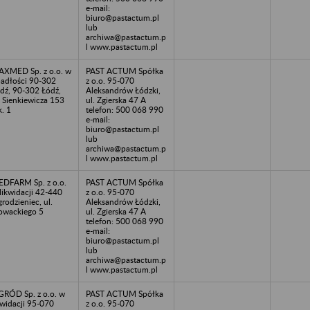
e-mail:
biuro@pastactum.pl
lub
archiwa@pastactum.p
l www.pastactum.pl
XMED Sp. z o.o. w
PAST ACTUM Spółka
adłości 90-302
z o.o. 95-070
dź, 90-302 Łódź,
Aleksandrów Łódzki,
. Sienkiewicza 153
ul. Zgierska 47 A
k. 1
telefon: 500 068 990
e-mail:
biuro@pastactum.pl
lub
archiwa@pastactum.p
l www.pastactum.pl
DFARM Sp. z o.o.
PAST ACTUM Spółka
likwidacji 42-440
z o.o. 95-070
rodzieniec, ul.
Aleksandrów Łódzki,
owackiego 5
ul. Zgierska 47 A
telefon: 500 068 990
e-mail:
biuro@pastactum.pl
lub
archiwa@pastactum.p
l www.pastactum.pl
RÓD Sp. z o.o. w
PAST ACTUM Spółka
kwidacji 95-070
z o.o. 95-070