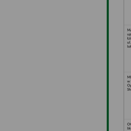
MA
up
Łó
ul
lo
ME
w 
Og
Sł
OG
li