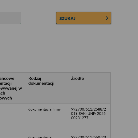
SZUKAJ
rańcowe
Rodzaj
Źródło
ntacji
dokumentacji
owywanej w
ach
owych
dokumentacja firmy
992700/611/2588/2
019-SAK; UNP: 2026-
00231277
dokumentacja
992700/611/560/20