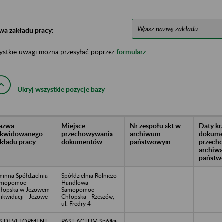
wa zakładu pracy:
ystkie uwagi można przesyłać poprzez
formularz
Ukryj wszystkie pozycje bazy
azwa
Miejsce
Nr zespołu akt w
Daty k
likwidowanego
przechowywania
archiwum
dokume
akładu pracy
dokumentów
państwowym
przech
archiw
państw
inna Spółdzielnia
Spółdzielnia Rolniczo-
amopomoc
Handlowa
łopska w Jeżowem
Samopomoc
likwidacji - Jeżowe
Chłopska - Rzeszów,
ul. Fredry 4
DS DEVELOPMENT
PAST ACTUM Spółka