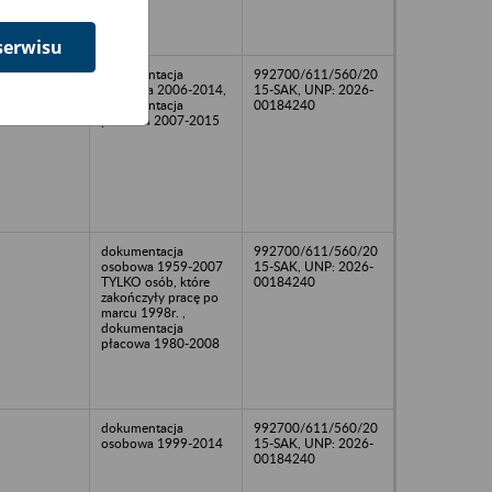
serwisu
dokumentacja
992700/611/560/20
osobowa 2006-2014,
15-SAK, UNP: 2026-
dokumentacja
00184240
płacowa 2007-2015
dokumentacja
992700/611/560/20
osobowa 1959-2007
15-SAK, UNP: 2026-
TYLKO osób, które
00184240
zakończyły pracę po
marcu 1998r. ,
dokumentacja
płacowa 1980-2008
dokumentacja
992700/611/560/20
osobowa 1999-2014
15-SAK, UNP: 2026-
00184240