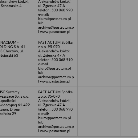
eksandrów Łódzki,
Aleksandrów Łódzki,
. Senatorska 4
ul. Zgierska 47 A
telefon: 500 068 990
e-mail:
biuro@pastactum.pl
lub
archiwa@pastactum.p
l www.pastactum.pl
ANACEUM -
PAST ACTUM Spółka
LDING S.A. 41-
z o.o. 95-070
3 Chorzów, ul.
Aleksandrów Łódzki,
ściuszki 63
ul. Zgierska 47 A
telefon: 500 068 990
e-mail:
biuro@pastactum.pl
lub
archiwa@pastactum.p
l www.pastactum.pl
SC Systemy
PAST ACTUM Spółka
yszczące Sp. z o.o.
z o.o. 95-070
upadłości
Aleksandrów Łódzki,
kwidacyjnej 61-492
ul. Zgierska 47 A
znań, Droga
telefon: 500 068 990
bińska 29
e-mail:
biuro@pastactum.pl
lub
archiwa@pastactum.p
l www.pastactum.pl