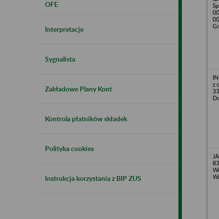
OFE
Sp
00
00
Gr
Interpretacje
Sygnalista
IN
z 
Zakładowe Plany Kont
33
Do
Kontrola płatników składek
Polityka cookies
JA
83
Wo
Wa
Instrukcja korzystania z BIP ZUS