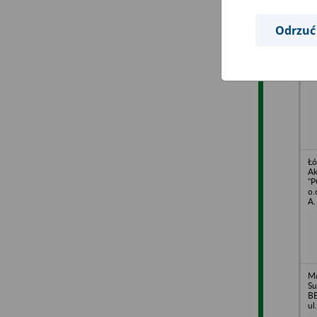
Odrzuć
KO
26
Wa
Łó
A
"P
o.
A.
Ma
Su
BE
ul