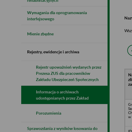
rehabilitacyjnych
Wymagania dla oprogramowania
Naz
interfejsowego
Wsz
Mienie zbędne
Rejestry, ewidencje i archiwa
Rejestr upoważnień wydanych przez
Prezesa ZUS dla pracowników
N
z
Zakładu Ubezpieczeń Społecznych
z
Informacja o archiwach
udostępnianych przez Zakład
Gm
S
Ch
Porozumienia
w 
Sprawozdania z wyników losowania do
I