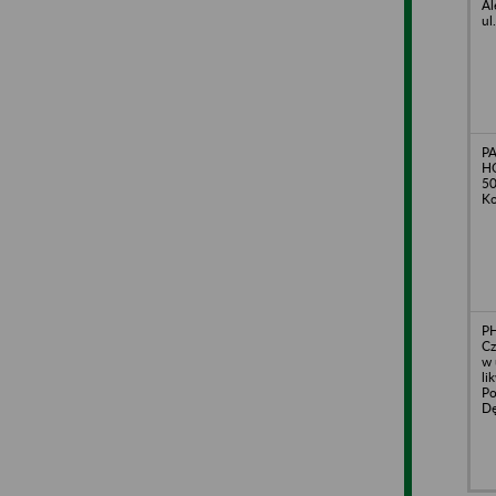
Al
ul
P
HO
50
Ko
PH
Cz
w 
li
Po
Dę