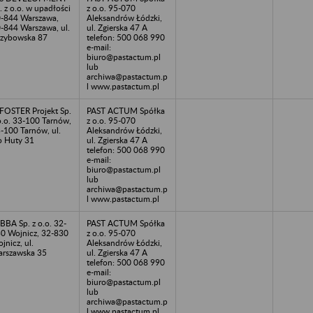
. z o.o. w upadłości
z o.o. 95-070
-844 Warszawa,
Aleksandrów Łódzki,
-844 Warszawa, ul.
ul. Zgierska 47 A
zybowska 87
telefon: 500 068 990
e-mail:
biuro@pastactum.pl
lub
archiwa@pastactum.p
l www.pastactum.pl
FOSTER Projekt Sp.
PAST ACTUM Spółka
o.o. 33-100 Tarnów,
z o.o. 95-070
-100 Tarnów, ul.
Aleksandrów Łódzki,
 Huty 31
ul. Zgierska 47 A
telefon: 500 068 990
e-mail:
biuro@pastactum.pl
lub
archiwa@pastactum.p
l www.pastactum.pl
BBA Sp. z o.o. 32-
PAST ACTUM Spółka
0 Wojnicz, 32-830
z o.o. 95-070
jnicz, ul.
Aleksandrów Łódzki,
rszawska 35
ul. Zgierska 47 A
telefon: 500 068 990
e-mail:
biuro@pastactum.pl
lub
archiwa@pastactum.p
l www.pastactum.pl