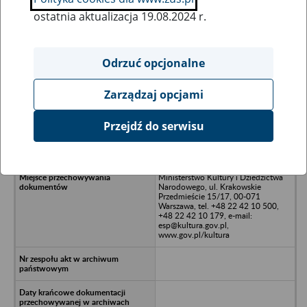
ostatnia aktualizacja 19.08.2024 r.
Wszystkie uwagi można przesyłać poprzez
formularz
Odrzuć opcjonalne
Zarządzaj opcjami
Ukryj wszystkie pozycje bazy
Przejdź do serwisu
Zjednoczenie Przemysłu
Poligraficznego
Ministerstwo Kultury i Dziedzictwa
Narodowego, ul. Krakowskie
Przedmieście 15/17, 00-071
Warszawa, tel. +48 22 42 10 500,
+48 22 42 10 179, e-mail:
esp@kultura.gov.pl,
www.gov.pl/kultura