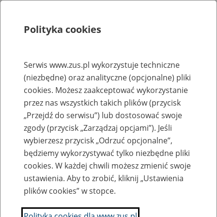
Polityka cookies
Szukaj
Menu
Serwis www.zus.pl wykorzystuje techniczne
(niezbędne) oraz analityczne (opcjonalne) pliki
Rejestry, ewidencje i archiwa
cookies. Możesz zaakceptować wykorzystanie
Baza zlikwidowanych lub
przez nas wszystkich takich plików (przycisk
„Przejdź do serwisu”) lub dostosować swoje
przekształconych zakładów pracy
zgody (przycisk „Zarządzaj opcjami”). Jeśli
wybierzesz przycisk „Odrzuć opcjonalne”,
Nazwa zakładu pracy:
będziemy wykorzystywać tylko niezbędne pliki
cookies. W każdej chwili możesz zmienić swoje
ustawienia. Aby to zrobić, kliknij „Ustawienia
plików cookies” w stopce.
SZUKAJ
Polityka cookies dla www.zus.pl