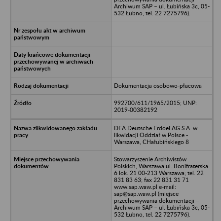
Archiwum SAP – ul. Łubińska 3c, 05-
532 Łubno, tel. 22 7275796).
Dokumentacja osobowo-płacowa
992700/611/1965/2015; UNP:
2019-00382192
DEA Deutsche Erdoel AG S.A. w
likwidacji Oddział w Polsce -
Warszawa, CHałubińskiego 8
Stowarzyszenie Archiwistów
Polskich; Warszawa ul. Bonifraterska
6 lok. 21 00-213 Warszawa; tel. 22
831 83 63; fax 22 831 31 71
www.sap.waw.pl e-mail:
sap@sap.waw.pl (miejsce
przechowywania dokumentacji –
Archiwum SAP – ul. Łubińska 3c, 05-
532 Łubno, tel. 22 7275796).