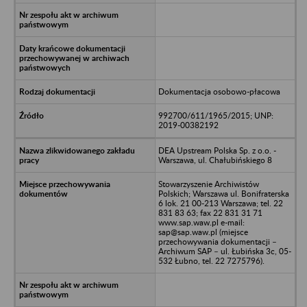
Dokumentacja osobowo-płacowa
992700/611/1965/2015; UNP:
2019-00382192
DEA Upstream Polska Sp. z o.o. -
Warszawa, ul. Chałubińskiego 8
Stowarzyszenie Archiwistów
Polskich; Warszawa ul. Bonifraterska
6 lok. 21 00-213 Warszawa; tel. 22
831 83 63; fax 22 831 31 71
www.sap.waw.pl e-mail:
sap@sap.waw.pl (miejsce
przechowywania dokumentacji –
Archiwum SAP – ul. Łubińska 3c, 05-
532 Łubno, tel. 22 7275796).