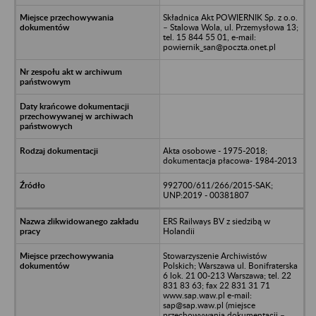
Składnica Akt POWIERNIK Sp. z o.o.
– Stalowa Wola, ul. Przemysłowa 13;
tel. 15 844 55 01, e-mail:
powiernik_san@poczta.onet.pl
Akta osobowe - 1975-2018;
dokumentacja płacowa- 1984-2013
992700/611/266/2015-SAK;
UNP:2019 - 00381807
ERS Railways BV z siedzibą w
Holandii
Stowarzyszenie Archiwistów
Polskich; Warszawa ul. Bonifraterska
6 lok. 21 00-213 Warszawa; tel. 22
831 83 63; fax 22 831 31 71
www.sap.waw.pl e-mail:
sap@sap.waw.pl (miejsce
przechowywania dokumentacji –