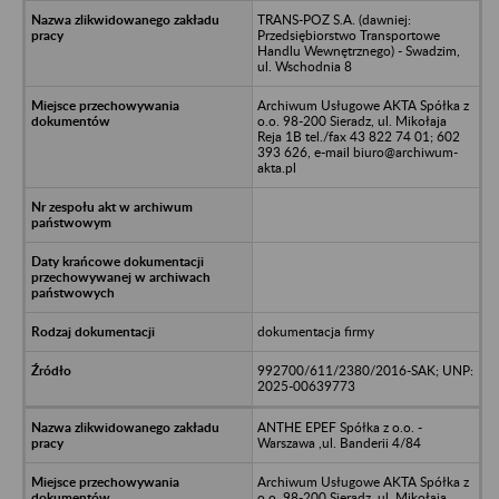
TRANS-POZ S.A. (dawniej:
Przedsiębiorstwo Transportowe
Handlu Wewnętrznego) - Swadzim,
ul. Wschodnia 8
Archiwum Usługowe AKTA Spółka z
o.o. 98-200 Sieradz, ul. Mikołaja
Reja 1B tel./fax 43 822 74 01; 602
393 626, e-mail biuro@archiwum-
akta.pl
dokumentacja firmy
992700/611/2380/2016-SAK; UNP:
2025-00639773
ANTHE EPEF Spółka z o.o. -
Warszawa ,ul. Banderii 4/84
Archiwum Usługowe AKTA Spółka z
o.o. 98-200 Sieradz, ul. Mikołaja