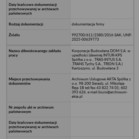
dokumentacja firmy
992700/611/2380/2016-SAK; UNP:
2025-00639773
Korporacja Budowlana DOM S.A. w
upadłości (dawniej INTUR-KPS
Spółka z o.o., TRAS-INTUS S.A.
,TRANS Tychy S.A., TRION S.A.)
Kartoszyno, ul. Budowlana 3
Archiwum Usługowe AKTA Spółka z
o.o. 98-200 Sieradz, ul. Mikołaja
Reja 1B tel/fax 43 822 74 01; 602
393 626, e-mail biuro@archiwum-
akta.pl