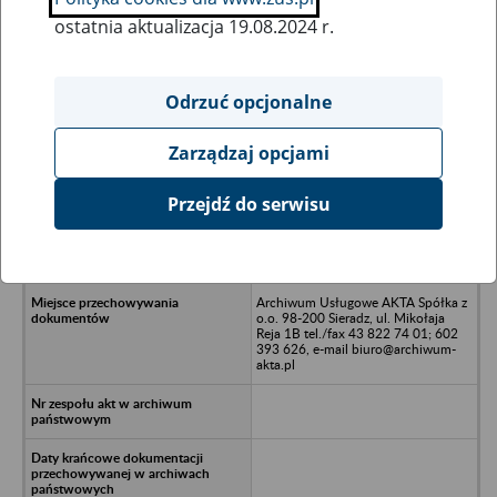
ostatnia aktualizacja 19.08.2024 r.
Wszystkie uwagi można przesyłać poprzez
formularz
Odrzuć opcjonalne
Zarządzaj opcjami
Ukryj wszystkie pozycje bazy
Przejdź do serwisu
GEOFIZYKA KRAKÓW S.A. w
likwidacji w upadłości - Kraków, ul.
Łukasiewicza 3
Archiwum Usługowe AKTA Spółka z
o.o. 98-200 Sieradz, ul. Mikołaja
Reja 1B tel./fax 43 822 74 01; 602
393 626, e-mail biuro@archiwum-
akta.pl