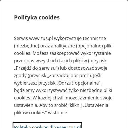
Polityka cookies
Szukaj
Menu
Serwis www.zus.pl wykorzystuje techniczne
(niezbędne) oraz analityczne (opcjonalne) pliki
Rejestry, ewidencje i archiwa
cookies. Możesz zaakceptować wykorzystanie
Baza zlikwidowanych lub
przez nas wszystkich takich plików (przycisk
„Przejdź do serwisu”) lub dostosować swoje
przekształconych zakładów pracy
zgody (przycisk „Zarządzaj opcjami”). Jeśli
wybierzesz przycisk „Odrzuć opcjonalne”,
Nazwa zakładu pracy:
będziemy wykorzystywać tylko niezbędne pliki
cookies. W każdej chwili możesz zmienić swoje
ustawienia. Aby to zrobić, kliknij „Ustawienia
plików cookies” w stopce.
SZUKAJ
Polityka cookies dla www.zus.pl