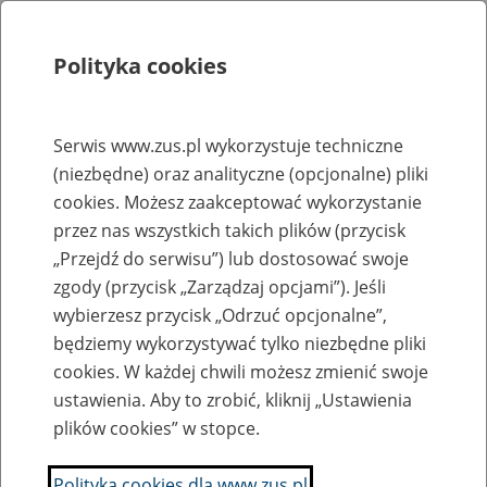
Polityka cookies
Szukaj
Menu
Serwis www.zus.pl wykorzystuje techniczne
(niezbędne) oraz analityczne (opcjonalne) pliki
Rejestry, ewidencje i archiwa
cookies. Możesz zaakceptować wykorzystanie
Baza zlikwidowanych lub
przez nas wszystkich takich plików (przycisk
„Przejdź do serwisu”) lub dostosować swoje
przekształconych zakładów pracy
zgody (przycisk „Zarządzaj opcjami”). Jeśli
wybierzesz przycisk „Odrzuć opcjonalne”,
Nazwa zakładu pracy:
będziemy wykorzystywać tylko niezbędne pliki
cookies. W każdej chwili możesz zmienić swoje
ustawienia. Aby to zrobić, kliknij „Ustawienia
plików cookies” w stopce.
SZUKAJ
Polityka cookies dla www.zus.pl