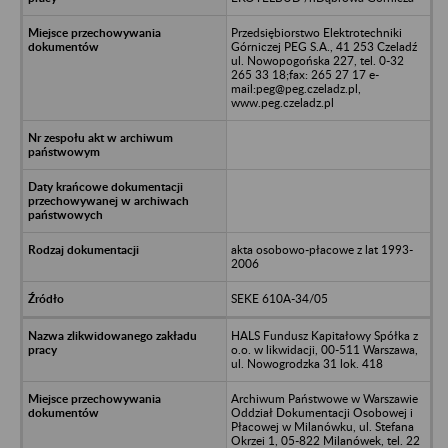
Przedsiębiorstwo Elektrotechniki
Górniczej PEG S.A., 41 253 Czeladź
ul. Nowopogońska 227, tel. 0-32
265 33 18;fax: 265 27 17 e-
mail:peg@peg.czeladz.pl,
www.peg.czeladz.pl
akta osobowo-płacowe z lat 1993-
2006
SEKE 610A-34/05
HALS Fundusz Kapitałowy Spółka z
o.o. w likwidacji, 00-511 Warszawa,
ul. Nowogrodzka 31 lok. 418
Archiwum Państwowe w Warszawie
Oddział Dokumentacji Osobowej i
Płacowej w Milanówku, ul. Stefana
Okrzei 1, 05-822 Milanówek, tel. 22