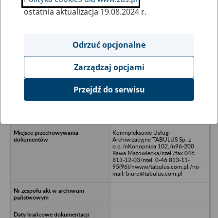
ostatnia aktualizacja 19.08.2024 r.
Wszystkie uwagi można przesyłać poprzez
formularz
Odrzuć opcjonalne
Zarządzaj opcjami
Ukryj wszystkie pozycje bazy
Przejdź do serwisu
STRAIGHT/nDoradztwo Personalne
/nSp. z o.o./nAl. Niepodległości
69,/n02-626 Warszawa
Komnpleksowe Usługi
Archiwizacyjne TABULUS Sp. z
o.o./nKonopnica 102,/n96-200
Rawa Mazowiecka/ntel./fax 046
813-12-03/ntel. 0-46 813-11-
95(96)/nwww/tabulus.com.pl,/ne-
mail: biuro@tabulus.com.pl