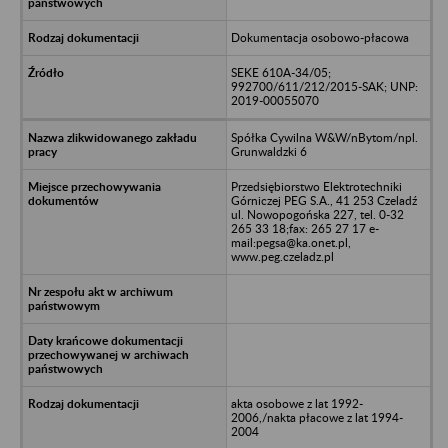
Dokumentacja osobowo-płacowa
SEKE 610A-34/05;
992700/611/212/2015-SAK; UNP:
2019-00055070
Spółka Cywilna W&W/nBytom/npl.
Grunwaldzki 6
Przedsiębiorstwo Elektrotechniki
Górniczej PEG S.A., 41 253 Czeladź
ul. Nowopogońska 227, tel. 0-32
265 33 18;fax: 265 27 17 e-
mail:pegsa@ka.onet.pl,
www.peg.czeladz.pl
akta osobowe z lat 1992-
2006,/nakta płacowe z lat 1994-
2004