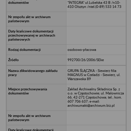
"INTEGRA" ul.Lubelska 43 B /n10-
410 Olsztyn /ntel.(0-89) 533 14 73
osobowo-płacowa
992700/26/2006/SEke
GRUPA ŚLĄCZKA - Siewierz filia
MAGNUS w Czeladzi - Siewierz, ul.
Warszawska 89
Zakład Archiwalny Składnica Sp. z
o.o. w Częstochowie; ul. Malownicza
66, 42-271 Częstochowa; tel.; kom.
607 706 637; e-mail:
archiwumakt@archiwum.biz.pl