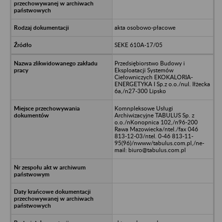
akta osobowo-płacowe
SEKE 610A-17/05
Przedsiębiorstwo Budowy i
Eksploatacji Systemów
Ciełowniczych EKOKALORIA-
ENERGETYKA I Sp.z o.o./nul. Iłżecka
6a,/n27-300 Lipsko
Komnpleksowe Usługi
Archiwizacyjne TABULUS Sp. z
o.o./nKonopnica 102,/n96-200
Rawa Mazowiecka/ntel./fax 046
813-12-03/ntel. 0-46 813-11-
95(96)/nwww/tabulus.com.pl,/ne-
mail: biuro@tabulus.com.pl