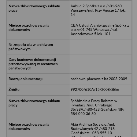
Jarbud 2 Spółka z o.o./n01-960
Warszawa/nul. Przy Agorze 17 lok.
14
CBA Usługi Archiwizacyjne Spółka z
o.o./n01-745 Warszawa,/nul.
Jasnodworska 5 lok. 101
osobowo-płacowa z lat 2003-2009
992700/610A/15/2008/SEke
Spółdzielnia Pracy Robrem w
likwidacji,/nul. Chrobrego
36/38A,/n80-423 Gdańsk;/nNIP:
584-020-36-30
Akta Archiwa Sp. z o.o./nul.
Budowlanych 42,/n80-298
Gdańsk/ntel. 058-555-10-