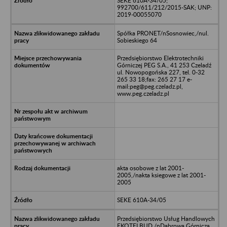
SEKE 610A-34/05;
992700/611/212/2015-SAK; UNP:
2019-00055070
Spółka PRONET/nSosnowiec,/nul.
Sobieskiego 64
Przedsiębiorstwo Elektrotechniki
Górniczej PEG S.A., 41 253 Czeladź
ul. Nowopogońska 227, tel. 0-32
265 33 18;fax: 265 27 17 e-
mail:peg@peg.czeladz.pl,
www.peg.czeladz.pl
akta osobowe z lat 2001-
2005,/nakta ksiegowe z lat 2001-
2005
SEKE 610A-34/05
Przedsiębiorstwo Usług Handlowych
EKOTELBUD /nDąbrowa Górnicza