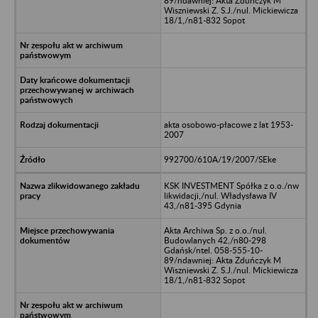
89/ndawniej: Akta Zduńczyk M
Wiszniewski Z. S.J./nul. Mickiewicza
18/1,/n81-832 Sopot
akta osobowo-płacowe z lat 1953-
2007
992700/610A/19/2007/SEke
KSK INVESTMENT Spółka z o.o./nw
likwidacji,/nul. Władysława IV
43,/n81-395 Gdynia
Akta Archiwa Sp. z o.o./nul.
Budowlanych 42,/n80-298
Gdańsk/ntel. 058-555-10-
89/ndawniej: Akta Zduńczyk M
Wiszniewski Z. S.J./nul. Mickiewicza
18/1,/n81-832 Sopot