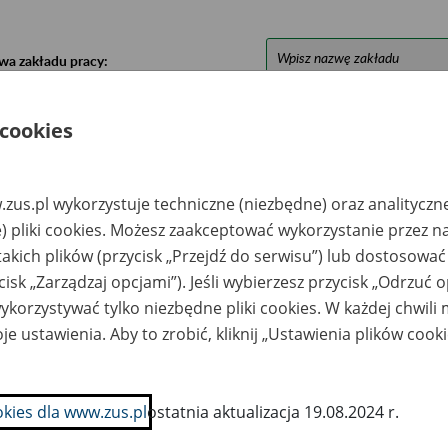
wa zakładu pracy:
ystkie uwagi można przesyłać poprzez
formularz
 cookies
Ukryj wszystkie pozycje bazy
zus.pl wykorzystuje techniczne (niezbędne) oraz analityczn
) pliki cookies. Możesz zaakceptować wykorzystanie przez n
azwa
Miejsce
Nr zespołu akt w
Daty k
takich plików (przycisk „Przejdź do serwisu”) lub dostosować
likwidowanego
przechowywania
archiwum
dokume
cisk „Zarządzaj opcjami”). Jeśli wybierzesz przycisk „Odrzuć 
akładu pracy
dokumentów
państwowym
przech
archiw
korzystywać tylko niezbędne pliki cookies. W każdej chwili
państw
je ustawienia. Aby to zrobić, kliknij „Ustawienia plików cook
INS Alternatywne
Agencja Kapitałowo-
stemy Paliwowe Sp.
Promocyjna „IBRA”
o.o. w upadłości
Sp. z o.o. – 41-400
kwidacyjnej -
Mysłowice 29; tel. 32
okies dla www.zus.pl
ostatnia aktualizacja 19.08.2024 r.
elowieś, ul.
317-14-74, fax. 32
rkowa 5
317-14-86; e-mail:
biuro@ibra.pl;