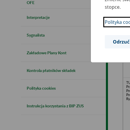
OFE
stopce.
Interpretacje
Polityka co
Uc
Sp
Sygnalista
Wa
Odrzuć
Zakładowe Plany Kont
Kontrola płatników składek
T
Pr
Polityka cookies
Pr
Pr
Ry
Instrukcja korzystania z BIP ZUS