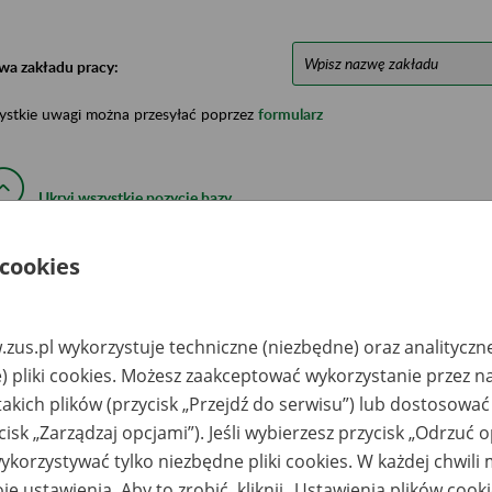
wa zakładu pracy:
ystkie uwagi można przesyłać poprzez
formularz
Ukryj wszystkie pozycje bazy
 cookies
azwa
Miejsce
Nr zespołu akt w
Daty k
likwidowanego
przechowywania
archiwum
dokume
akładu pracy
dokumentów
państwowym
przech
archiw
zus.pl wykorzystuje techniczne (niezbędne) oraz analityczn
państw
) pliki cookies. Możesz zaakceptować wykorzystanie przez n
-Tech Investment 2
Archiwum Państwowe
takich plików (przycisk „Przejdź do serwisu”) lub dostosować
. z o.o. w likwidacji,
w Warszawie -
rszawa
Archiwum
cisk „Zarządzaj opcjami”). Jeśli wybierzesz przycisk „Odrzuć 
Dokumentacji
Osobowej i Płacowej
korzystywać tylko niezbędne pliki cookies. W każdej chwili
w Milanówku, ul.
Stefana Okrzei 1, 05-
je ustawienia. Aby to zrobić, kliknij „Ustawienia plików cook