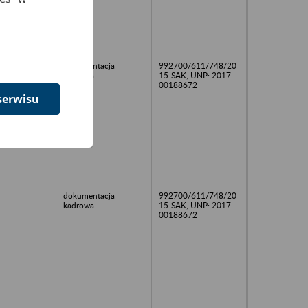
dokumentacja
992700/611/748/20
kadrowa
15-SAK, UNP: 2017-
00188672
serwisu
dokumentacja
992700/611/748/20
kadrowa
15-SAK, UNP: 2017-
00188672