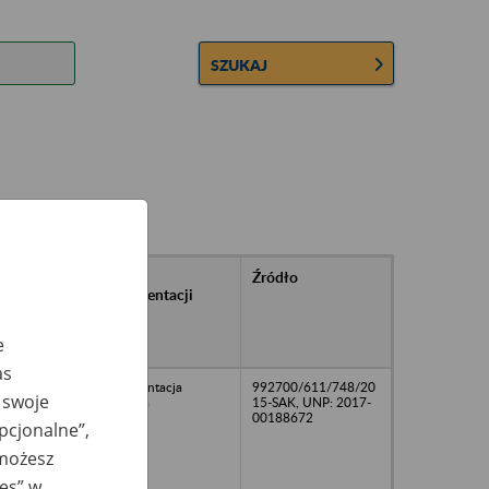
SZUKAJ
rańcowe
Rodzaj
Źródło
ntacji
dokumentacji
owywanej w
ach
e
owych
as
dokumentacja
992700/611/748/20
 swoje
kadrowa
15-SAK, UNP: 2017-
00188672
opcjonalne”,
 możesz
ies” w