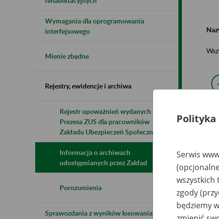
rehabilitacyjnych
Wymagania dla oprogramowania
Naz
interfejsowego
Wsz
Mienie zbędne
Rejestry, ewidencje i archiwa
Rejestr upoważnień wydanych przez
Polityka
Prezesa ZUS dla pracowników
N
z
Zakładu Ubezpieczeń Społecznych
z
Informacja o archiwach
Serwis www.
udostępnianych przez Zakład
(opcjonalne
TV
wszystkich 
Sp
Wa
Porozumienia
zgody (przy
będziemy wy
Sprawozdania z wyników losowania do
zmienić swo