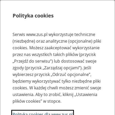
Polityka cookies
Szukaj
Menu
Serwis www.zus.pl wykorzystuje techniczne
(niezbędne) oraz analityczne (opcjonalne) pliki
Rejestry, ewidencje i archiwa
cookies. Możesz zaakceptować wykorzystanie
Baza zlikwidowanych lub
przez nas wszystkich takich plików (przycisk
„Przejdź do serwisu”) lub dostosować swoje
przekształconych zakładów pracy
zgody (przycisk „Zarządzaj opcjami”). Jeśli
wybierzesz przycisk „Odrzuć opcjonalne”,
Nazwa zakładu pracy:
będziemy wykorzystywać tylko niezbędne pliki
cookies. W każdej chwili możesz zmienić swoje
ustawienia. Aby to zrobić, kliknij „Ustawienia
plików cookies” w stopce.
SZUKAJ
Polityka cookies dla www.zus.pl