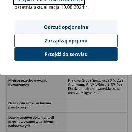
ostatnia aktualizacja 19.08.2024 r.
Wszystkie uwagi można przesyłać poprzez
formularz
Odrzuć opcjonalne
Zarządzaj opcjami
Ukryj wszystkie pozycje bazy
Przejdź do serwisu
Poznańsko-Pomorska Spółka
Cukrowa S.A. - Poznań, ul.
Mickiewicza 35
Krajowa Grupa Spożywcza S.A. Dział
Archiwum. Pl. W. Witosa 1, 09-408
Płock, e-mail: archiwum@kgssa.pl,
archiwum.kgssa.pl.