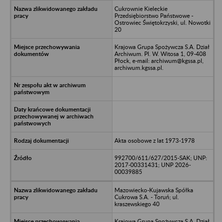
Cukrownie Kieleckie
Przedsiębiorstwo Państwowe -
Ostrowiec Świętokrzyski, ul. Nowotki
20
Krajowa Grupa Spożywcza S.A. Dział
Archiwum. Pl. W. Witosa 1, 09-408
Płock, e-mail: archiwum@kgssa.pl,
archiwum.kgssa.pl.
Akta osobowe z lat 1973-1978
992700/611/627/2015-SAK; UNP:
2017-00331431; UNP 2026-
00039885
Mazowiecko-Kujawska Spółka
Cukrowa S.A. - Toruń; ul.
kraszewskiego 40
Krajowa Grupa Spożywcza S.A. Dział