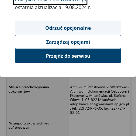
ostatnia aktualizacja 19.08.2024 r.
Wszystkie uwagi można przesyłać poprzez
formularz
Odrzuć opcjonalne
Zarządzaj opcjami
Ukryj wszystkie pozycje bazy
Przejdź do serwisu
TECHWAR Sp. z o.o., 05-410
Józefów, ul. Nadwiślańska 54
(dokumentacja w trakcie
przejmowania z Euro Akta)
Archiwum Państwowe w Warszawie -
Archiwum Dokumentacji Osobowej i
Płacowej w Milanówku, ul. Stefana
Okrzei 1, 05-822 Milanówek,
adop.kancelaria@warszawa.ap.gov.pl
, tel. (22) 724-76-05, fax. (22) 724-
82-61