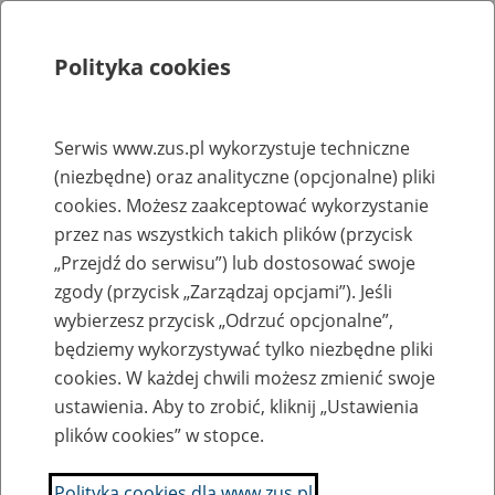
Polityka cookies
Szukaj
Menu
Serwis www.zus.pl wykorzystuje techniczne
(niezbędne) oraz analityczne (opcjonalne) pliki
Rejestry, ewidencje i archiwa
cookies. Możesz zaakceptować wykorzystanie
Baza zlikwidowanych lub
przez nas wszystkich takich plików (przycisk
„Przejdź do serwisu”) lub dostosować swoje
przekształconych zakładów pracy
zgody (przycisk „Zarządzaj opcjami”). Jeśli
wybierzesz przycisk „Odrzuć opcjonalne”,
Nazwa zakładu pracy:
będziemy wykorzystywać tylko niezbędne pliki
cookies. W każdej chwili możesz zmienić swoje
ustawienia. Aby to zrobić, kliknij „Ustawienia
plików cookies” w stopce.
SZUKAJ
Polityka cookies dla www.zus.pl