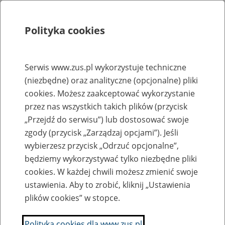
Polityka cookies
Szukaj
Menu
Serwis www.zus.pl wykorzystuje techniczne
(niezbędne) oraz analityczne (opcjonalne) pliki
Rejestry, ewidencje i archiwa
cookies. Możesz zaakceptować wykorzystanie
Baza zlikwidowanych lub
przez nas wszystkich takich plików (przycisk
„Przejdź do serwisu”) lub dostosować swoje
przekształconych zakładów pracy
zgody (przycisk „Zarządzaj opcjami”). Jeśli
wybierzesz przycisk „Odrzuć opcjonalne”,
Nazwa zakładu pracy:
będziemy wykorzystywać tylko niezbędne pliki
cookies. W każdej chwili możesz zmienić swoje
ustawienia. Aby to zrobić, kliknij „Ustawienia
plików cookies” w stopce.
SZUKAJ
Polityka cookies dla www.zus.pl