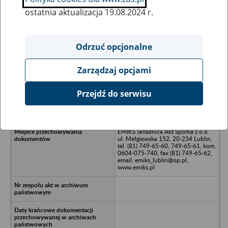
ostatnia aktualizacja 19.08.2024 r.
Wszystkie uwagi można przesyłać poprzez
formularz
Odrzuć opcjonalne
Zarządzaj opcjami
Ukryj wszystkie pozycje bazy
Przejdź do serwisu
STA - Odlewnie, Tarnowskie Góry
EMIKS Składnica Akt Spółka z o.o.
ul. Mełgiewska 152, 20-234 Lublin,
tel. (81) 749-65-60, 749-65-61, kom.
0604-075-740, fax (81) 749-65-62,
email: emiks_lublin@op.pl,
www.emiks.pl