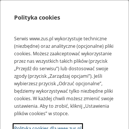
Polityka cookies
Szukaj
Menu
Serwis www.zus.pl wykorzystuje techniczne
(niezbędne) oraz analityczne (opcjonalne) pliki
Rejestry, ewidencje i archiwa
cookies. Możesz zaakceptować wykorzystanie
Baza zlikwidowanych lub
przez nas wszystkich takich plików (przycisk
„Przejdź do serwisu”) lub dostosować swoje
przekształconych zakładów pracy
zgody (przycisk „Zarządzaj opcjami”). Jeśli
wybierzesz przycisk „Odrzuć opcjonalne”,
Nazwa zakładu pracy:
będziemy wykorzystywać tylko niezbędne pliki
cookies. W każdej chwili możesz zmienić swoje
ustawienia. Aby to zrobić, kliknij „Ustawienia
plików cookies” w stopce.
SZUKAJ
Polityka cookies dla www.zus.pl