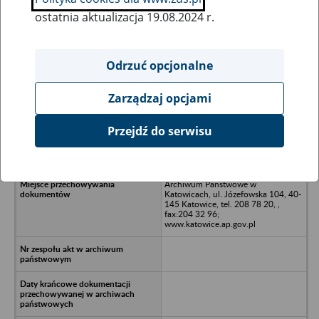
ostatnia aktualizacja 19.08.2024 r.
Wszystkie uwagi można przesyłać poprzez
formularz
Odrzuć opcjonalne
Zarządzaj opcjami
Ukryj wszystkie pozycje bazy
Przejdź do serwisu
Przedsiębiorstwo "Komtechmat" sp. z
o.o, Gliwice ul. Towarowa
Archiwum Państwowe w
Katowicach, ul. Józefowska 104, 40-
145 Katowice, tel. 208 78 20, ,
fax:204 32 96;
www.katowice.ap.gov.pl