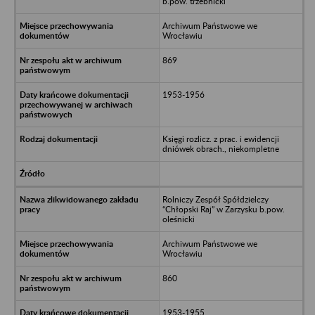
b.pow. trzebnicki
Archiwum Państwowe we
Wrocławiu
869
1953-1956
Księgi rozlicz. z prac. i ewidencji
dniówek obrach., niekompletne
Rolniczy Zespół Spółdzielczy
“Chłopski Raj” w Zarzysku b.pow.
oleśnicki
Archiwum Państwowe we
Wrocławiu
860
1953-1955