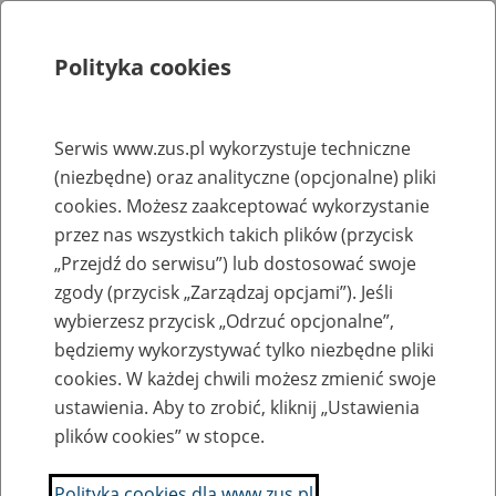
Polityka cookies
Szukaj
Menu
Serwis www.zus.pl wykorzystuje techniczne
(niezbędne) oraz analityczne (opcjonalne) pliki
Rejestry, ewidencje i archiwa
cookies. Możesz zaakceptować wykorzystanie
Baza zlikwidowanych lub
przez nas wszystkich takich plików (przycisk
„Przejdź do serwisu”) lub dostosować swoje
przekształconych zakładów pracy
zgody (przycisk „Zarządzaj opcjami”). Jeśli
wybierzesz przycisk „Odrzuć opcjonalne”,
Nazwa zakładu pracy:
będziemy wykorzystywać tylko niezbędne pliki
cookies. W każdej chwili możesz zmienić swoje
ustawienia. Aby to zrobić, kliknij „Ustawienia
plików cookies” w stopce.
SZUKAJ
Polityka cookies dla www.zus.pl