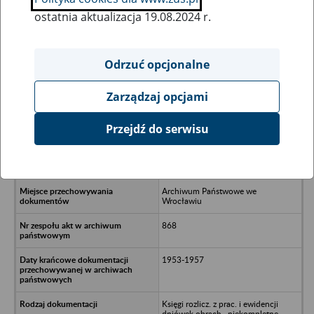
ostatnia aktualizacja 19.08.2024 r.
Wszystkie uwagi można przesyłać poprzez
formularz
Odrzuć opcjonalne
Zarządzaj opcjami
Ukryj wszystkie pozycje bazy
Przejdź do serwisu
Rolniczy Zespół Spółdzielczy
“Jutrzenka” w Ujazdowie Małym
b.pow. Sycowski
Archiwum Państwowe we
Wrocławiu
868
1953-1957
Księgi rozlicz. z prac. i ewidencji
dniówek obrach., niekompletne