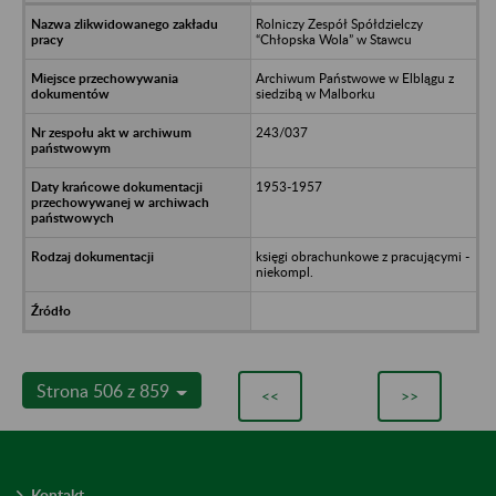
Rolniczy Zespół Spółdzielczy
“Chłopska Wola” w Stawcu
Archiwum Państwowe w Elblągu z
siedzibą w Malborku
243/037
1953-1957
księgi obrachunkowe z pracującymi -
niekompl.
Strona 506 z 859
<<
>>
Kontakt